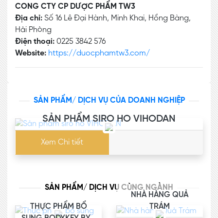
CONG CTY CP DƯỢC PHẨM TW3
Địa chỉ:
Số 16 Lê Đại Hành, Minh Khai, Hồng Bàng,
Hải Phòng
Điện thoại:
0225 3842 576
Website:
https://duocphamtw3.com/
SẢN PHẨM/ DỊCH VỤ CỦA DOANH NGHIỆP
SẢN PHẨM SIRO HO VIHODAN
Xem Chi tiết
SẢN PHẨM/ DỊCH VỤ CÙNG NGÀNH
NHÀ HÀNG QUẢ
THỰC PHẨM BỔ
TRÁM