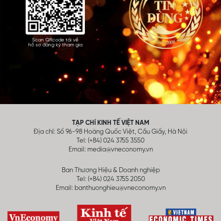
Scan QRcode tải về
hồ sơ đăng ký tham gia
TẠP CHÍ KINH TẾ VIỆT NAM
Địa chỉ: Số 96-98 Hoàng Quốc Việt, Cầu Giấy, Hà Nội
Tel: (+84) 024 3755 3550
Email:
media@vneconomy.vn
Ban Thương Hiệu & Doanh nghiệp
Tel: (+84) 024 3755 2050
Email:
banthuonghieu@vneconomy.vn