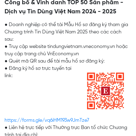
Công bố & Vinh danh TOP 50 Sản phẩm -
Dịch vụ Tin Dùng Việt Nam 2024 - 2025
● Doanh nghiệp có thể tải Mẫu Hồ sơ đăng ký tham gia
Chương trình Tin Dùng Việt Nam 2025 theo các cách
sau:
● Truy cập website tindungvietnam.vneconomy.vn hoặc
truy cập trang chủ VnEconomy.vn
● Quét mã QR sau để tải mẫu hồ sơ đăng ký:
● Đăng ký hồ sơ trực tuyến tại
link:
https://forms.gle/vq6iHM193w9JmTze7
● Liên hệ trực tiếp với Thường trực Ban tổ chức Chương
trình tại địa chỉ: