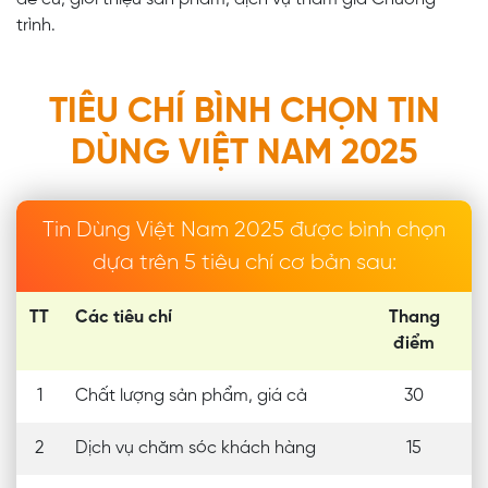
đề cử, giới thiệu sản phẩm, dịch vụ tham gia Chương
trình.
TIÊU CHÍ BÌNH CHỌN TIN
DÙNG VIỆT NAM 2025
Tin Dùng Việt Nam 2025 được bình chọn
dựa trên 5 tiêu chí cơ bản sau:
TT
Các tiêu chí
Thang
điểm
1
Chất lượng sản phẩm, giá cả
30
2
Dịch vụ chăm sóc khách hàng
15