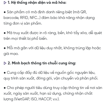
1. Hệ thống nhận diện và mã hóa:
● Sản phẩm có mã định danh riêng biệt (mã QR,
barcode, RFID, NFC…) đảm bảo khả năng nhận dạng
từng đơn vị sản phẩm.
● Mã truy xuất được in rõ ràng, bền, khó tẩy xóa, dễ quét
trên mọi thiết bị phổ biến.
● Mỗi mã gắn với dữ liệu duy nhất, không trùng lặp hoặc
giả mạo.
2. Minh bạch thông tin chuỗi cung ứng:
● Cung cấp đầy đủ dữ liệu về nguồn gốc nguyên liệu,
quy trình sản xuất, đóng gói, vận chuyển và phân phối.
● Cho phép người tiêu dùng truy cập thông tin về nơi sản
xuất, ngày sản xuất, hạn sử dụng, chứng nhận chất
lượng (VietGAP, ISO, HACCP, v.v.).