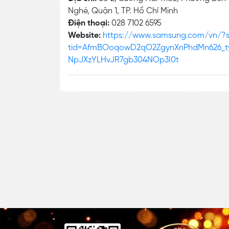
Nghé, Quận 1, TP. Hồ Chí Minh
Điện thoại:
028 7102 6595
Website:
https://www.samsung.com/vn/?sr
tid=AfmBOoqowD2qO2ZgynXnPhdMn626_t
NpJXzYLHvJR7gb304NOp3I0t