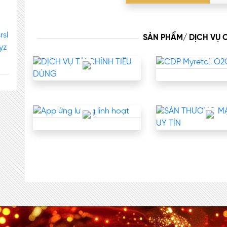
sl
SẢN PHẨM/ DỊCH VỤ
yz