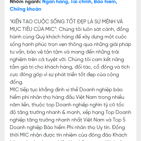
Nhóm ngành:
Ngân hàng, Tài chính, Bảo hiểm,
Chứng khoán
"KIẾN TẠO CUỘC SỐNG TỐT ĐẸP LÀ SỨ MỆNH VÀ
MỤC TIÊU CỦA MIC”: Chúng tôi luôn sát cánh, đồng
hành cùng Quý khách hàng để xây dựng một cuộc
sống hạnh phúc trọn vẹn thông qua những giải pháp
tư vấn, bảo vệ tận tậm và mang đến những trải
nghiệm trên cả tuyệt vời. Chúng tôi cam kết nâng
tầm giá trị cho khách hàng, đối tác, cổ đông và tích
cực đóng góp vì sự phát triển tốt đẹp của cộng
đồng.
MIC tiếp tục khẳng định vị thế Doanh nghiệp bảo
hiểm phi nhân thọ hàng đầu Việt Nam trong nhiều
năm liền, thuộc top Doanh nghiệp nghìn tỷ có tốc
độ tăng trường nhanh & mạnh, xếp hạng Top Doanh
nghiệp tăng trưởng nhanh nhất Việt Nam và Top 5
Doanh nghiệp Bảo hiểm Phi nhân thọ Uy tín. Đồng
thời MIC nhận được tín nhiệm của đông đảo Khách