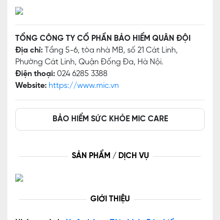
TỔNG CÔNG TY CỔ PHẦN BẢO HIỂM QUÂN ĐỘI
Địa chỉ:
Tầng 5-6, tòa nhà MB, số 21 Cát Linh,
Phường Cát Linh, Quận Đống Đa, Hà Nội.
Điện thoại:
024 6285 3388
Website:
https://www.mic.vn
BẢO HIỂM SỨC KHỎE MIC CARE
SẢN PHẨM / DỊCH VỤ
GIỚI THIỆU