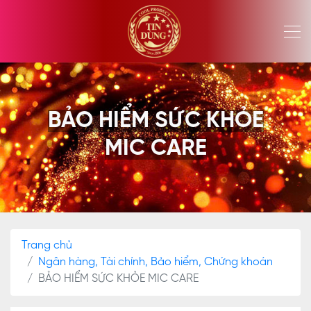
BẢO HIỂM SỨC KHỎE
MIC CARE
Trang chủ
Ngân hàng, Tài chính, Bảo hiểm, Chứng khoán
BẢO HIỂM SỨC KHỎE MIC CARE