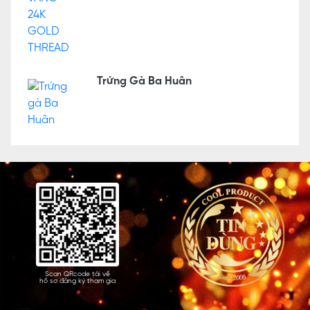
Trứng Gà Ba Huân
Scan QRcode tải về
hồ sơ đăng ký tham gia