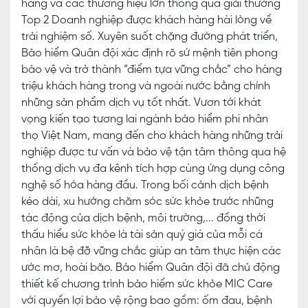
hàng và các thương hiệu lớn thông qua giải thưởng
Top 2 Doanh nghiệp được khách hàng hài lòng về
trải nghiệm số. Xuyên suốt chặng đường phát triển,
Bảo hiểm Quân đội xác định rõ sứ mệnh tiên phong
bảo vệ và trở thành “điểm tựa vững chắc” cho hàng
triệu khách hàng trong và ngoài nước bằng chính
những sản phẩm dịch vụ tốt nhất. Vươn tới khát
vọng kiến tạo tương lai ngành bảo hiểm phi nhân
thọ Việt Nam, mang đến cho khách hàng những trải
nghiệp được tư vấn và bảo vệ tận tâm thông qua hệ
thống dịch vụ đa kênh tích hợp cùng ứng dụng công
nghệ số hóa hàng đầu. Trong bối cảnh dịch bệnh
kéo dài, xu hướng chăm sóc sức khỏe trước những
tác động của dịch bệnh, môi trường,... đồng thời
thấu hiểu sức khỏe là tài sản quý giá của mỗi cá
nhân là bệ đỡ vững chắc giúp an tâm thực hiện các
ước mơ, hoài bão. Bảo hiểm Quân đội đã chủ động
thiết kế chương trình bảo hiểm sức khỏe MIC Care
với quyền lợi bảo vệ rộng bao gồm: ốm đau, bệnh