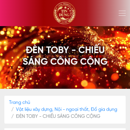
ĐÈN TOBY - CHIẾU
SÁNG CÔNG CỘNG
Trang chủ
Vật liệu xây dựng, Nội - ngoại thất, Đồ gia dụng
ĐÈN TOBY - CHIẾU SÁNG CÔNG CỘNG