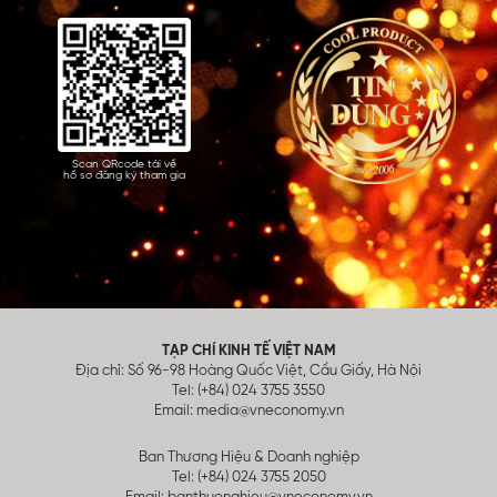
Scan QRcode tải về
hồ sơ đăng ký tham gia
TẠP CHÍ KINH TẾ VIỆT NAM
Địa chỉ: Số 96-98 Hoàng Quốc Việt, Cầu Giấy, Hà Nội
Tel: (+84) 024 3755 3550
Email:
media@vneconomy.vn
Ban Thương Hiệu & Doanh nghiệp
Tel: (+84) 024 3755 2050