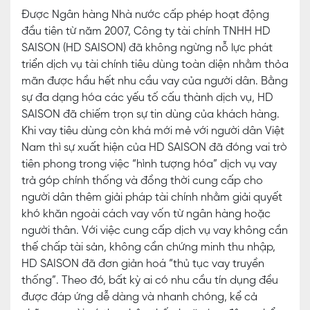
Được Ngân hàng Nhà nước cấp phép hoạt động
đầu tiên từ năm 2007, Công ty tài chính TNHH HD
SAISON (HD SAISON) đã không ngừng nỗ lực phát
triển dịch vụ tài chính tiêu dùng toàn diện nhằm thỏa
mãn được hầu hết nhu cầu vay của người dân. Bằng
sự đa dạng hóa các yếu tố cấu thành dịch vụ, HD
SAISON đã chiếm trọn sự tin dùng của khách hàng.
Khi vay tiêu dùng còn khá mới mẻ với người dân Việt
Nam thì sự xuất hiện của HD SAISON đã đóng vai trò
tiên phong trong việc “hình tượng hóa” dịch vụ vay
trả góp chính thống và đồng thời cung cấp cho
người dân thêm giải pháp tài chính nhằm giải quyết
khó khăn ngoài cách vay vốn từ ngân hàng hoặc
người thân. Với việc cung cấp dịch vụ vay không cần
thế chấp tài sản, không cần chứng minh thu nhập,
HD SAISON đã đơn giản hoá “thủ tục vay truyền
thống”. Theo đó, bất kỳ ai có nhu cầu tín dụng đều
được đáp ứng dễ dàng và nhanh chóng, kể cả