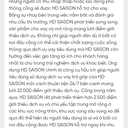
những người có thu nhập thấp hoặc lao động phổ
thông cũng sẽ được HD SAISON hỗ trợ cho vay.
Bằng sự nhạy bén trong việc nắm bắt và đánh giá
nhu cầu thị trường, HD SAISON phát triển song song
sản phẩm cho vay và mở rộng mạng lưới điểm giới
thiệu dịch vụ. Không chỉ giúp người dân dù ở bất cứ
nơi đâu cũng có thể cải thiện chất lượng cuộc sống
thông qua dịch vụ vay tiêu dùng mà HD SAISON còn
hướng đến việc gia tăng lợi ích cho khách hàng,
nhất là chú trọng trải nghiệm dịch vụ khác biệt. Ứng
dụng HD SAISON chính là công cụ hữu ích giúp người
tiêu dùng sử dụng dịch vụ vay trả góp của HD
SAISON một cách thuận tiện 24/7 bên cạnh mạng
lưới 22.000 điểm giới thiệu dịch vụ. Cũng trong năm
qua, HD SAISON đã phát triển thêm hơn 2.500 điểm
giới thiệu dịch vụ và chủ yếu tập trung mở rộng ở
các khu vực nông thôn, khu vực vùng sâu vùng xa để
qua đó thể hiện dù người tiêu dùng là ai và ở bất cứ
nơi đâu cũng được HD SAISON hỗ trợ ngay khi nhu