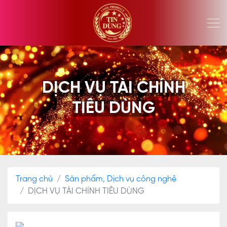
DỊCH VỤ TÀI CHÍNH
TIÊU DÙNG
Trang chủ
Sản phẩm, Dịch vụ công nghệ
DỊCH VỤ TÀI CHÍNH TIÊU DÙNG