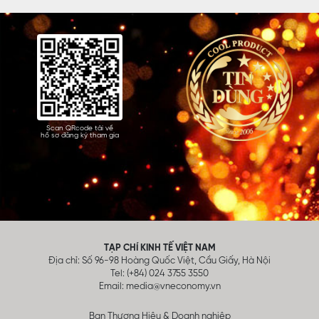
Scan QRcode tải về
hồ sơ đăng ký tham gia
TẠP CHÍ KINH TẾ VIỆT NAM
Địa chỉ: Số 96-98 Hoàng Quốc Việt, Cầu Giấy, Hà Nội
Tel: (+84) 024 3755 3550
Email:
media@vneconomy.vn
Ban Thương Hiệu & Doanh nghiệp