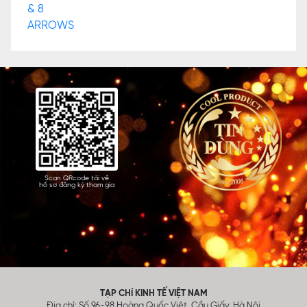
Scan QRcode tải về
hồ sơ đăng ký tham gia
TẠP CHÍ KINH TẾ VIỆT NAM
Địa chỉ: Số 96-98 Hoàng Quốc Việt, Cầu Giấy, Hà Nội