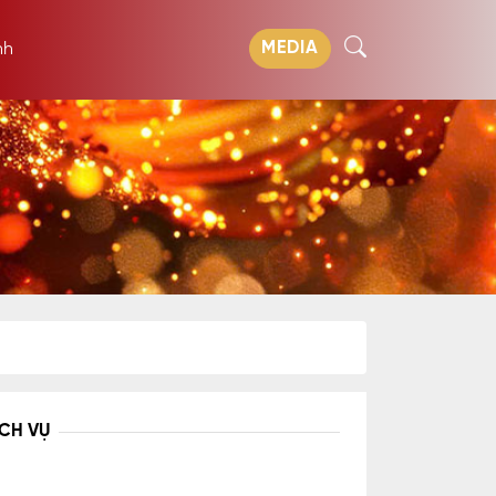
MEDIA
nh
ỊCH VỤ