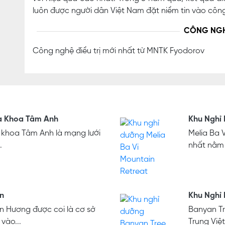
luôn được người dân Việt Nam đặt niềm tin vào công 
CÔNG NG
Công nghệ điều trị mới nhất từ MNTK Fyodorov
a Khoa Tâm Anh
Khu Nghỉ 
 khoa Tâm Anh là mạng lưới
Melia Ba 
.
nhất nằm 
n
Khu Nghỉ
 Hương được coi là cơ sở
Banyan Tr
vào...
Trung Việt