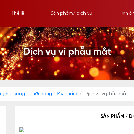
Thể lệ
Sản phẩm/ dịch vụ
Hình ả
Dịch vụ vi phẫu mắt
 nghỉ dưỡng - Thời trang - Mỹ phẩm
Dịch vụ vi phẫu mắt
SẢN PHẨM / D