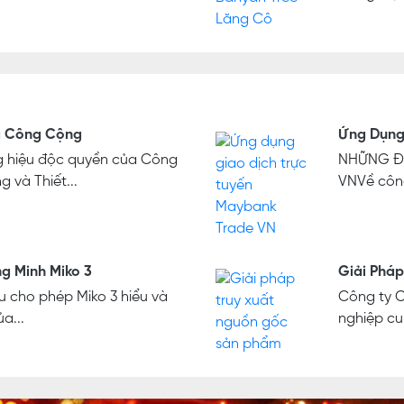
g Công Cộng
Ứng Dụng 
ng hiệu độc quyền của Công
NHỮNG ĐI
 và Thiết...
VNVề công
g Minh Miko 3
Giải Pháp
âu cho phép Miko 3 hiểu và
Công ty 
a...
nghiệp cu