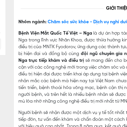
GIỚI THIỆ
Nhóm ngành:
Chăm sóc sức khỏe - Dịch vụ nghỉ dư
Bệnh Viện Mắt Quốc Tế Việt – Nga
là dự án hợp tá
Nga trong lĩnh vực Nhãn Khoa, được thừa hưởng k
điều trị của MNTK Fyodorov, ứng dụng các thành tựu 
bị hiện đại và đồng bộ cùng
đội ngũ chuyên gia n
Nga trực tiếp khám và điều trị
sẽ mang đến cho bệ
cận với các công nghệ mới trong việc chăm sóc và 
điều trị hiện đại được triển khai áp dụng tại bệnh v
nhân mắc các bệnh mà hiện nay tại Việt Nam chưa 
tiến triển, bệnh thoái hóa võng mạc, bệnh cận thị 
người bệnh, và trên hết là nhiều bệnh nhân sẽ được đ
mù lòa nhờ những công nghệ điều trị mới nhất từ M
Người bệnh sẽ nhận được một dịch vụ y tế tốt nhất
tiếp đón, tư vấn đến khám và chẩn đoán một cách k
với hiệu quả cao nhất. Trong 8 năm qua, kết quả điề