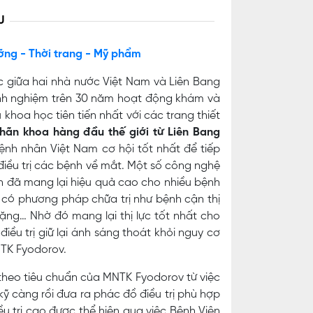
U
ỡng - Thời trang - Mỹ phẩm
c giữa hai nhà nước Việt Nam và Liên Bang
inh nghiệm trên 30 năm hoạt động khám và
khoa học tiên tiến nhất với các trang thiết
hãn khoa hàng đầu thế giới từ Liên Bang
nh nhân Việt Nam cơ hội tốt nhất để tiếp
điều trị các bệnh về mắt. Một số công nghệ
iện đã mang lại hiệu quả cao cho nhiều bệnh
có phương pháp chữa trị như bệnh cận thị
nặng… Nhờ đó mang lại thị lực tốt nhất cho
iều trị giữ lại ánh sáng thoát khỏi nguy cơ
NTK Fyodorov.
 theo tiêu chuẩn của MNTK Fyodorov từ việc
ỹ càng rồi đưa ra phác đồ điều trị phù hợp
u trị cao được thể hiện qua việc Bệnh Viện