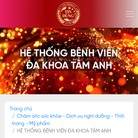
HỆ THỐNG BỆNH VIỆN
ĐA KHOA TÂM ANH
Trang chủ
Chăm sóc sức khỏe - Dịch vụ nghỉ dưỡng - Thời
trang - Mỹ phẩm
HỆ THỐNG BỆNH VIỆN ĐA KHOA TÂM ANH