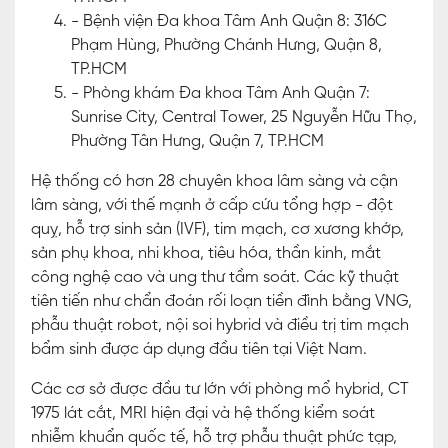
- Bệnh viện Đa khoa Tâm Anh Quận 8: 316C
Phạm Hùng, Phường Chánh Hưng, Quận 8,
TP.HCM
- Phòng khám Đa khoa Tâm Anh Quận 7:
Sunrise City, Central Tower, 25 Nguyễn Hữu Thọ,
Phường Tân Hưng, Quận 7, TP.HCM
Hệ thống có hơn 28 chuyên khoa lâm sàng và cận
lâm sàng, với thế mạnh ở cấp cứu tổng hợp - đột
quỵ, hỗ trợ sinh sản (IVF), tim mạch, cơ xương khớp,
sản phụ khoa, nhi khoa, tiêu hóa, thần kinh, mắt
công nghệ cao và ung thư tầm soát. Các kỹ thuật
tiên tiến như chẩn đoán rối loạn tiền đình bằng VNG,
phẫu thuật robot, nội soi hybrid và điều trị tim mạch
bẩm sinh được áp dụng đầu tiên tại Việt Nam.
Các cơ sở được đầu tư lớn với phòng mổ hybrid, CT
1975 lát cắt, MRI hiện đại và hệ thống kiểm soát
nhiễm khuẩn quốc tế, hỗ trợ phẫu thuật phức tạp,