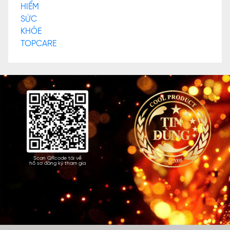
Scan QRcode tải về
hồ sơ đăng ký tham gia