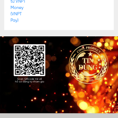
Scan QRcode tải về
hồ sơ đăng ký tham gia