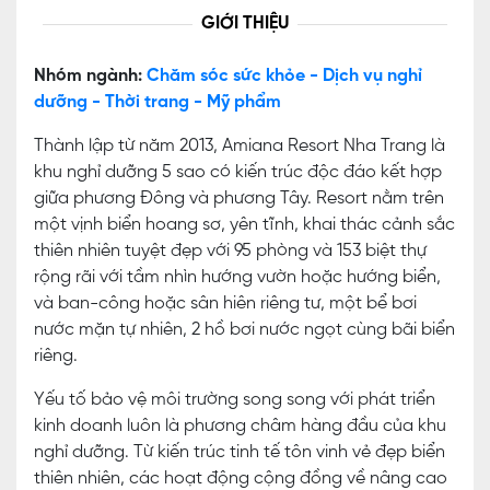
GIỚI THIỆU
Nhóm ngành:
Chăm sóc sức khỏe - Dịch vụ nghỉ
dưỡng - Thời trang - Mỹ phẩm
Thành lập từ năm 2013, Amiana Resort Nha Trang là
khu nghỉ dưỡng 5 sao có kiến trúc độc đáo kết hợp
giữa phương Đông và phương Tây. Resort nằm trên
một vịnh biển hoang sơ, yên tĩnh, khai thác cảnh sắc
thiên nhiên tuyệt đẹp với 95 phòng và 153 biệt thự
rộng rãi với tầm nhìn hướng vườn hoặc hướng biển,
và ban-công hoặc sân hiên riêng tư, một bể bơi
nước mặn tự nhiên, 2 hồ bơi nước ngọt cùng bãi biển
riêng.
Yếu tố bảo vệ môi trường song song với phát triển
kinh doanh luôn là phương châm hàng đầu của khu
nghỉ dưỡng. Từ kiến trúc tinh tế tôn vinh vẻ đẹp biển
thiên nhiên, các hoạt động cộng đồng về nâng cao