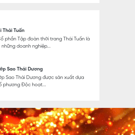
i Thái Tuấn
ổ phần Tập đoàn thời trang Thái Tuấn là
 những doanh nghiệp...
ớp Sao Thái Dương
ớp Sao Thái Dương được sản xuất dựa
cổ phương Độc hoạt...