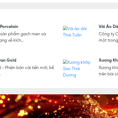
Porcelain
Vải Áo Dà
, sản phẩm gạch men và
Công ty C
ng về kích...
một trong
Đan Gold
Xương Kh
 Phiên bản cải tiến mới, kế
Xương kh
.
trên bài 