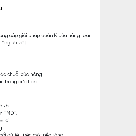
U
ung cấp giải pháp quản lý cửa hàng toàn
năng ưu việt.
oặc chuỗi cửa hàng
ận trong cửa hàng
à khó.
n TMĐT.
 lợi.
g.
i dữ liệu trên một nền tảng