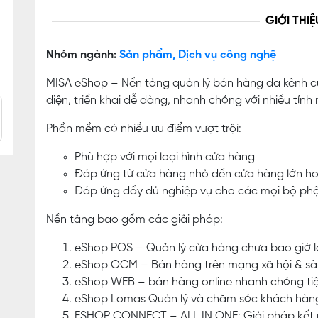
GIỚI THIỆ
Nhóm ngành:
Sản phẩm, Dịch vụ công nghệ
MISA eShop – Nền tảng quản lý bán hàng đa kênh c
diện, triển khai dễ dàng, nhanh chóng với nhiều tính 
Phần mềm có nhiều ưu điểm vượt trội:
Phù hợp với mọi loại hình cửa hàng
Đáp ứng từ cửa hàng nhỏ đến cửa hàng lớn h
Đáp ứng đầy đủ nghiệp vụ cho các mọi bộ ph
Nền tảng bao gồm các giải pháp:
eShop POS – Quản lý cửa hàng chưa bao giờ l
eShop OCM – Bán hàng trên mạng xã hội & sà
eShop WEB – bán hàng online nhanh chóng tiện
eShop Lomas Quản lý và chăm sóc khách hàn
ESHOP CONNECT – ALL IN ONE: Giải pháp kết nố