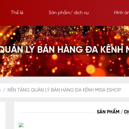
Thể lệ
Sản phẩm/ dịch vụ
Hình ả
QUẢN LÝ BÁN HÀNG ĐA KÊNH 
ệ
NỀN TẢNG QUẢN LÝ BÁN HÀNG ĐA KÊNH MISA ESHOP
SẢN PHẨM / D