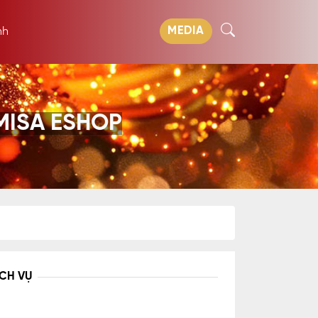
MEDIA
nh
MISA ESHOP
ỊCH VỤ