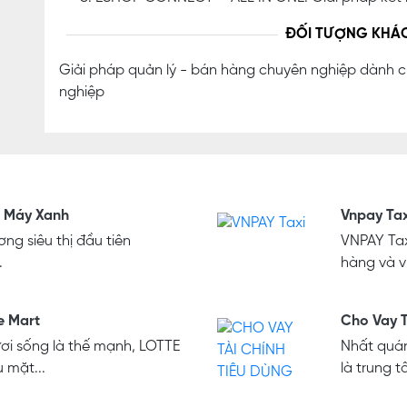
ĐỐI TƯỢNG KHÁ
Giải pháp quản lý - bán hàng chuyên nghiệp dành 
nghiệp
n Máy Xanh
Vnpay Tax
ng siêu thị đầu tiên
VNPAY Tax
.
hàng và ví
e Mart
Cho Vay T
ơi sống là thế mạnh, LOTTE
Nhất quán
 mặt...
là trung t