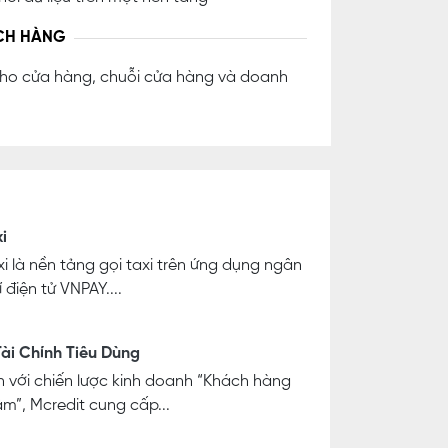
CH HÀNG
cho cửa hàng, chuỗi cửa hàng và doanh
i
i là nền tảng gọi taxi trên ứng dụng ngân
 điện tử VNPAY....
ài Chính Tiêu Dùng
 với chiến lược kinh doanh “Khách hàng
âm”, Mcredit cung cấp...