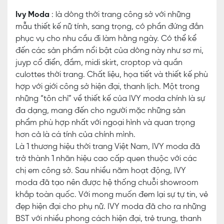
Ivy Moda
: là dòng thời trang công sở với những
mẫu thiết kế nữ tính, sang trọng, có phần đứng đắn
phục vụ cho nhu cầu đi làm hằng ngày. Có thể kể
đến các sản phẩm nổi bật của dòng này như sơ mi,
juyp cổ điển, đầm, midi skirt, croptop và quần
culottes thời trang. Chất liệu, họa tiết và thiết kế phù
hợp với giới công sở hiện đại, thanh lịch. Một trong
những “tôn chỉ” về thiết kế của IVY moda chính là sự
đa dạng, mang đến cho người mặc những sản
phẩm phù hợp nhất với ngoại hình và quan trọng
hơn cả là cá tính của chính mình.
Là 1 thương hiệu thời trang Việt Nam, IVY moda đã
trở thành 1 nhãn hiệu cao cấp quen thuộc với các
chị em công sở. Sau nhiều năm hoạt động, IVY
moda đã tạo nên được hệ thống chuỗi showroom
khắp toàn quốc. Với mong muốn đem lại sự tự tin, vẻ
đẹp hiện đại cho phụ nữ. IVY moda đã cho ra những
BST với nhiều phong cách hiện đại, trẻ trung, thanh