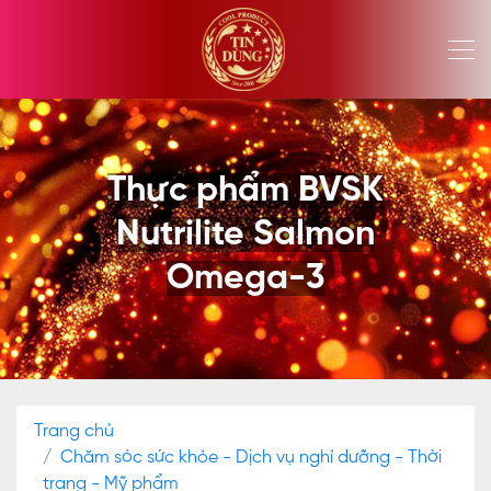
Thực phẩm BVSK
Nutrilite Salmon
Omega-3
Trang chủ
Chăm sóc sức khỏe - Dịch vụ nghỉ dưỡng - Thời
trang - Mỹ phẩm