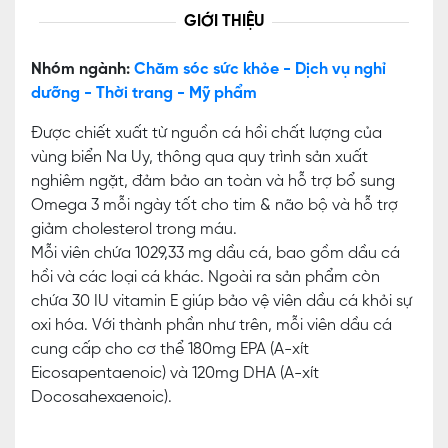
GIỚI THIỆU
Nhóm ngành:
Chăm sóc sức khỏe - Dịch vụ nghỉ
dưỡng - Thời trang - Mỹ phẩm
Được chiết xuất từ nguồn cá hồi chất lượng của
vùng biển Na Uy, thông qua quy trình sản xuất
nghiêm ngặt, đảm bảo an toàn và hỗ trợ bổ sung
Omega 3 mỗi ngày tốt cho tim & não bộ và hỗ trợ
giảm cholesterol trong máu.
Mỗi viên chứa 1029,33 mg dầu cá, bao gồm dầu cá
hồi và các loại cá khác. Ngoài ra sản phẩm còn
chứa 30 IU vitamin E giúp bảo vệ viên dầu cá khỏi sự
oxi hóa. Với thành phần như trên, mỗi viên dầu cá
cung cấp cho cơ thể 180mg EPA (A-xít
Eicosapentaenoic) và 120mg DHA (A-xít
Docosahexaenoic).