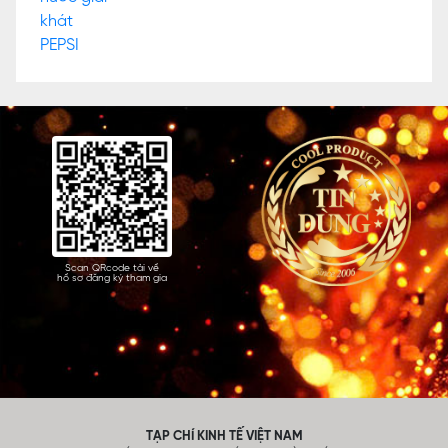
Scan QRcode tải về
hồ sơ đăng ký tham gia
TẠP CHÍ KINH TẾ VIỆT NAM