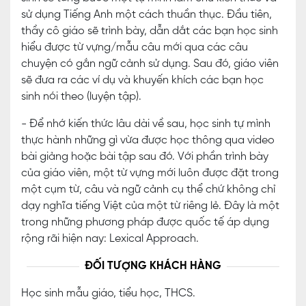
sử dụng Tiếng Anh một cách thuần thục. Đầu tiên,
thầy cô giáo sẽ trình bày, dẫn dắt các bạn học sinh
hiểu được từ vựng/mẫu câu mới qua các câu
chuyện có gắn ngữ cảnh sử dụng. Sau đó, giáo viên
sẽ đưa ra các ví dụ và khuyến khích các bạn học
sinh nói theo (luyện tập).
- Để nhớ kiến thức lâu dài về sau, học sinh tự mình
thực hành những gì vừa được học thông qua video
bài giảng hoặc bài tập sau đó. Với phần trình bày
của giáo viên, một từ vựng mới luôn được đặt trong
một cụm từ, câu và ngữ cảnh cụ thể chứ không chỉ
dạy nghĩa tiếng Việt của một từ riêng lẻ. Đây là một
trong những phương pháp được quốc tế áp dụng
rộng rãi hiện nay: Lexical Approach.
ĐỐI TƯỢNG KHÁCH HÀNG
Học sinh mẫu giáo, tiểu học, THCS.