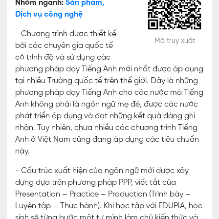
Nhóm ngành:
Sản phẩm,
Dịch vụ công nghệ
- Chương trình được thiết kế
Mã truy xuất
bởi các chuyên gia quốc tế
có trình độ và sử dụng các
phương pháp dạy Tiếng Anh mới nhất được áp dụng
tại nhiều Trường quốc tế trên thế giới. Đây là những
phương pháp dạy Tiếng Anh cho các nước mà Tiếng
Anh không phải là ngôn ngữ mẹ đẻ, được các nước
phát triển áp dụng và đạt những kết quả đáng ghi
nhận. Tuy nhiên, chưa nhiều các chương trình Tiếng
Anh ở Việt Nam cũng đang áp dụng các tiêu chuẩn
này.
- Cấu trúc xuất hiện của ngôn ngữ mới được xây
dựng dựa trên phương pháp PPP, viết tắt của
Presentation – Practice – Production (Trình bày –
Luyện tập – Thực hành). Khi học tập với EDUPIA, học
sinh sẽ từng bước một tự mình làm chủ kiến thức và