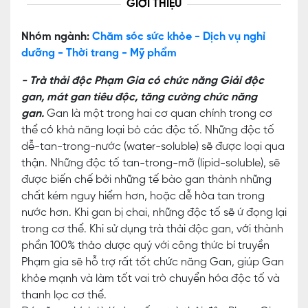
GIỚI THIỆU
Nhóm ngành:
Chăm sóc sức khỏe - Dịch vụ nghỉ
dưỡng - Thời trang - Mỹ phẩm
- Trà thải độc Phạm Gia có chức năng Giải độc
gan, mát gan tiêu độc, tăng cường chức năng
gan.
Gan là một trong hai cơ quan chính trong cơ
thể có khả năng loại bỏ các độc tố. Những độc tố
dễ-tan-trong-nước (water-soluble) sẽ được loại qua
thận. Những độc tố tan-trong-mỡ (lipid-soluble), sẽ
được biến chế bởi những tế bào gan thành những
chất kém nguy hiểm hơn, hoặc dễ hòa tan trong
nước hơn. Khi gan bị chai, những độc tố sẽ ứ đọng lại
trong cơ thể. Khi sử dụng trà thải độc gan, với thành
phần 100% thảo dược quý với công thức bí truyền
Phạm gia sẽ hỗ trợ rất tốt chức năng Gan, giúp Gan
khỏe mạnh và làm tốt vai trò chuyển hóa độc tố và
thanh lọc cơ thể.