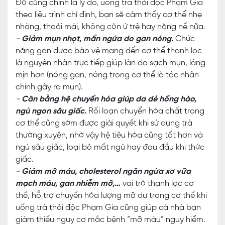
Đó cũng chính là lý do, uống trà thải độc Phạm Gia
theo liệu trình chỉ định, bạn sẽ cảm thấy cơ thể nhẹ
nhàng, thoải mái, không còn ứ trệ hay nặng nề nữa.
-
Giảm mụn nhọt, mẩn ngứa do gan nóng.
Chức
năng gan được bảo vệ mang đến cơ thể thanh lọc
là nguyên nhân trực tiếp giúp làn da sạch mụn, láng
mịn hơn (nóng gan, nóng trong cơ thể là tác nhân
chính gây ra mụn).
-
Cân bằng hệ chuyển hóa giúp da dẻ hồng hào,
ngủ ngon sâu giấc.
Rối loạn chuyển hóa chất trong
cơ thể cũng sớm được giải quyết khi sử dụng trà
thường xuyên, nhờ vậy hệ tiêu hóa cũng tốt hơn và
ngủ sâu giấc, loại bỏ mất ngủ hay đau đầu khi thức
giấc.
-
Giảm mỡ máu, cholesterol ngăn ngừa xơ vữa
mạch máu, gan nhiễm mỡ,…
vai trò thanh lọc cơ
thể, hỗ trợ chuyển hóa lượng mỡ dư trong cơ thể khi
uống trà thải độc Phạm Gia cũng giúp cả nhà bạn
giảm thiểu nguy cơ mắc bệnh “mỡ máu” nguy hiểm.