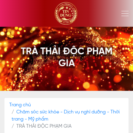
TRÀ THẢI ĐỘC PHẠM
GIA
Trang chủ
Chăm sóc sức khỏe - Dịch vụ nghỉ dưỡng - Thời
trang - Mỹ phẩm
TRÀ THẢI ĐỘC PHẠM GIA