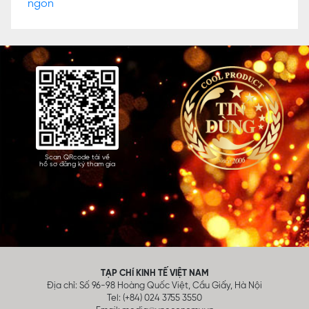
Scan QRcode tải về
hồ sơ đăng ký tham gia
TẠP CHÍ KINH TẾ VIỆT NAM
Địa chỉ: Số 96-98 Hoàng Quốc Việt, Cầu Giấy, Hà Nội
Tel: (+84) 024 3755 3550