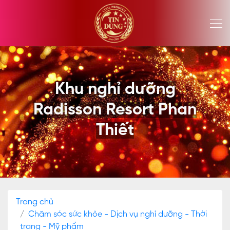
Khu nghỉ dưỡng
Radisson Resort Phan
Thiết
Trang chủ
Chăm sóc sức khỏe - Dịch vụ nghỉ dưỡng - Thời
trang - Mỹ phẩm