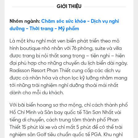
GIỚI THIỆU
Nhóm ngành:
Chăm sóc sức khỏe - Dịch vụ nghỉ
dưỡng - Thời trang - Mỹ phẩm
Là một khu nghỉ mát ven biển phát triển theo mô
hình boutique nhỏ nhắn với 76 phòng, suite và villa
được trang bị nội thất sang trọng – tiện nghi – hiện
đại phù hợp cho những chuyến du lịch biển dài ngày.
Radisson Resort Phan Thiết cung cấp các dịch vụ
được cá nhân hóa và chọn lọc kỹ lưỡng nhằm mang
tới những trải nghiệm nghỉ dưỡng thoải mái nhất
dành cho mỗi du khách.
Với bãi biển hoang sơ thơ mộng, chỉ cách thành phố
Hồ Chí Minh và Sân bay quốc tế Tân Sơn Nhất vài
tiếng di chuyển, cách trung tâm thành phố Phan
Thiết 15 phút lái xe và chỉ mất 5 phút để có thể trải
nghiệm sân Golf tiêu chuẩn quốc tế PGA. Khu nghỉ