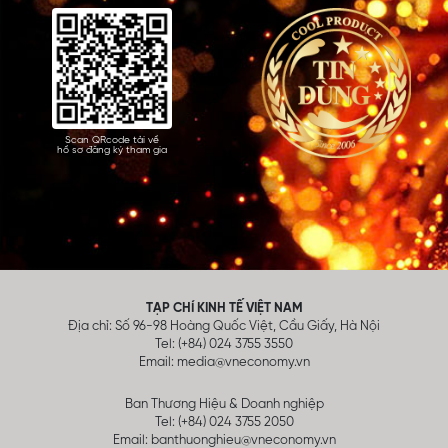
Scan QRcode tải về
hồ sơ đăng ký tham gia
TẠP CHÍ KINH TẾ VIỆT NAM
Địa chỉ: Số 96-98 Hoàng Quốc Việt, Cầu Giấy, Hà Nội
Tel: (+84) 024 3755 3550
Email:
media@vneconomy.vn
Ban Thương Hiệu & Doanh nghiệp
Tel: (+84) 024 3755 2050
Email:
banthuonghieu@vneconomy.vn