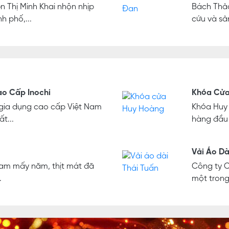
 Thị Minh Khai nhộn nhịp
Bách Thảo
h phố,...
cứu và sả
o Cấp Inochi
Khóa Cửa
 gia dụng cao cấp Việt Nam
Khóa Huy 
t...
hàng đầu t
Vải Áo Dà
 Nam mấy năm, thịt mát đã
Công ty C
.
một trong