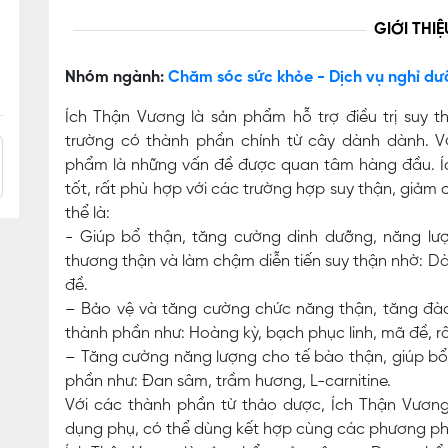
GIỚI THIỆ
Nhóm ngành:
Chăm sóc sức khỏe - Dịch vụ nghỉ dư
Ích Thận Vương là sản phẩm hỗ trợ điều trị suy t
trường có thành phần chính từ cây dành dành. Vớ
phẩm là những vấn đề được quan tâm hàng đầu. Í
tốt, rất phù hợp với các trường hợp suy thận, giảm 
thể là:
- Giúp bổ thận, tăng cường dinh dưỡng, năng lư
thương thận và làm chậm diễn tiến suy thận nhờ: Dà
đề.
– Bảo vệ và tăng cường chức năng thận, tăng đào 
thành phần như: Hoàng kỳ, bạch phục linh, mã đề, r
– Tăng cường năng lượng cho tế bào thận, giúp bổ
phần như: Đan sâm, trầm hương, L-carnitine.
Với các thành phần từ thảo dược, Ích Thận Vương 
dụng phụ, có thể dùng kết hợp cùng các phương p