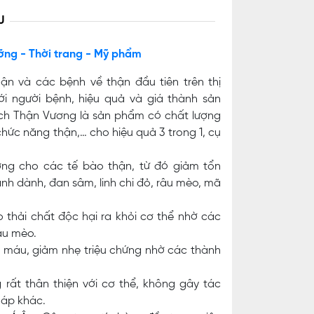
U
ỡng - Thời trang - Mỹ phẩm
hận và các bệnh về thận đầu tiên trên thị
i người bệnh, hiệu quả và giá thành sản
ch Thận Vương là sản phẩm có chất lượng
chức năng thận,… cho hiệu quả 3 trong 1, cụ
ợng cho các tế bào thận, từ đó giảm tổn
nh dành, đan sâm, linh chi đỏ, râu mèo, mã
thải chất độc hại ra khỏi cơ thể nhờ các
âu mèo.
 máu, giảm nhẹ triệu chứng nhờ các thành
rất thân thiện với cơ thể, không gây tác
háp khác.