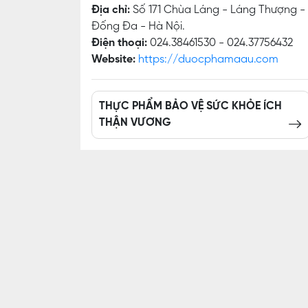
Địa chỉ:
Số 171 Chùa Láng - Láng Thượng -
Đống Đa - Hà Nội.
Điện thoại:
024.38461530 - 024.37756432
Website:
https://duocphamaau.com
THỰC PHẨM BẢO VỆ SỨC KHỎE ÍCH
THẬN VƯƠNG