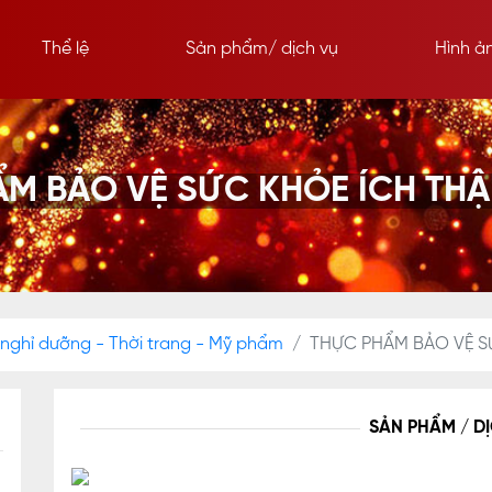
Thể lệ
Sản phẩm/ dịch vụ
Hình ả
ẨM BẢO VỆ SỨC KHỎE ÍCH TH
 nghỉ dưỡng - Thời trang - Mỹ phẩm
THỰC PHẨM BẢO VỆ S
SẢN PHẨM / D