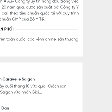
 Á Âu- Công ty uy tín hàng đầu trong việc
n 20 năm qua, được sản xuất bởi Công ty Y
ại, theo tiêu chuẩn quốc tế với quy trình
u chuẩn GMP của Bộ Y Tế.
N PHỐI
rên toàn quốc, các kênh online, sàn thương
n Caravelle Saigon
y cuối tháng 10 vừa qua, Khách sạn
 Saigon vừa nhận Giải...
n Đan