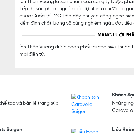
Ích Thận Vương là sản phẩm của công ty Dược phẩm
tiếp thị sản phẩm nguồn gốc tự nhiên ở nước ta gầ
dược Quốc tế IMC trên dây chuyền công nghệ hiện đ
kiểm định chất lượng vô cùng nghiêm ngặt, đạt tiê
MẠNG LƯỚI PHÂ
Ích Thận Vương được phân phối tại các hiệu thuốc t
mại điện tử.
Khách Sạ
hế tác và bán lẻ trang sức
Những ngà
Caravelle
rts Saigon
Liễu Hoà