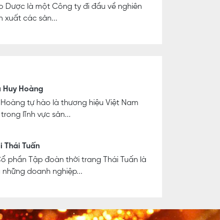
 Dược là một Công ty đi đầu về nghiên
n xuất các sản...
 Huy Hoàng
Hoàng tự hào là thương hiệu Việt Nam
rong lĩnh vực sản...
i Thái Tuấn
ổ phần Tập đoàn thời trang Thái Tuấn là
 những doanh nghiệp...