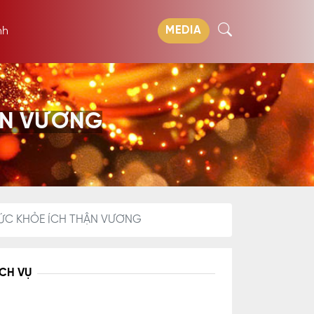
MEDIA
nh
ẬN VƯƠNG
ỨC KHỎE ÍCH THẬN VƯƠNG
ỊCH VỤ