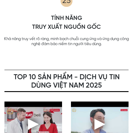
25
TÍNH NĂNG
TRUY XUẤT NGUỒN GỐC
Khả năng truy vết rõ ràng, minh bạch chuỗi cung ứng và ứng dụng công
nghệ đảm bảo niềm tin người tiêu dùng.
TOP 10 SẢN PHẨM - DỊCH VỤ TIN
DÙNG VIỆT NAM 2025
▶
▶