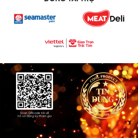
Scan QRcode tải về
hồ sơ đăng ký tham gia