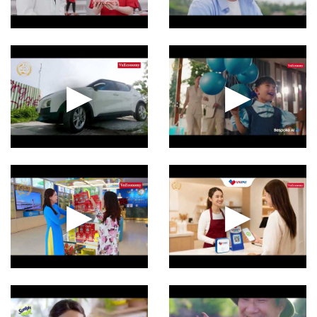
▶
▶
▶
▶