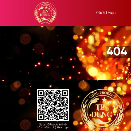
Giới thiệu
404
Scan QRcode tải về
hồ sơ đăng ký tham gia