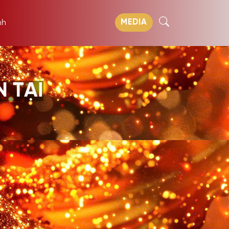
MEDIA
nh
 TẠI