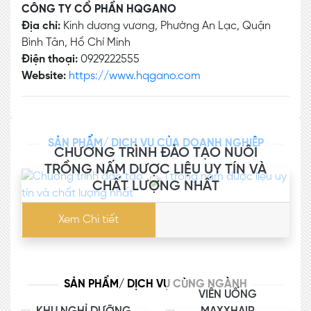
CÔNG TY CỔ PHẦN HQGANO
Địa chỉ:
Kinh dương vương, Phường An Lạc, Quận
Bình Tân, Hồ Chí Minh
Điện thoại:
0929222555
Website:
https://www.hqgano.com
SẢN PHẨM/ DỊCH VỤ CỦA DOANH NGHIỆP
CHƯƠNG TRÌNH ĐÀO TẠO NUÔI
TRỒNG NẤM DƯỢC LIỆU UY TÍN VÀ
CHẤT LƯỢNG NHẤT
Xem Chi tiết
SẢN PHẨM/ DỊCH VỤ CÙNG NGÀNH
VIÊN UỐNG