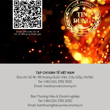
Scan QRcode tải về
hồ sơ đăng ký tham gia
TẠP CHÍ KINH TẾ VIỆT NAM
Địa chỉ: Số 96-98 Hoàng Quốc Việt, Cầu Giấy, Hà Nội
Tel: (+84) 024 3755 3550
Email:
media@vneconomy.vn
Ban Thương Hiệu & Doanh nghiệp
Tel: (+84) 024 3755 2050
Email:
banthuonghieu@vneconomy.vn