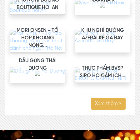
KHU NGHỈ DƯỠNG
MAXXHAIR
BOUTIQUE HOI AN
MORI ONSEN - TỔ
KHU NGHỈ DƯỠNG
HỢP KHOÁNG
AZERAI KÊ GÀ BAY
NÓNG...
DẦU GỪNG THÁI
DƯƠNG
THỰC PHẨM BVSP
SIRO HO CẢM ÍCH...
Xem thêm >