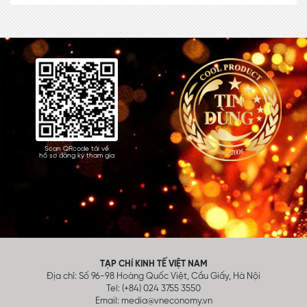
Scan QRcode tải về
hồ sơ đăng ký tham gia
TẠP CHÍ KINH TẾ VIỆT NAM
Địa chỉ: Số 96-98 Hoàng Quốc Việt, Cầu Giấy, Hà Nội
Tel: (+84) 024 3755 3550
Email:
media@vneconomy.vn