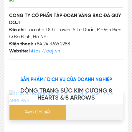
CÔNG TY CỔ PHẦN TẬP ĐOÀN VÀNG BẠC ĐÁ QUÝ
DOJI
Địa chỉ:
Toà nhà DOJI Tower, 5 Lê Duẩn, P. Điện Biên,
Q.Ba Đình, Hà Nội
Điện thoại:
+84 24 3366 2288
Website:
https://doji.vn
SẢN PHẨM/ DỊCH VỤ CỦA DOANH NGHIỆP
DÒNG TRANG SỨC KIM CƯƠNG 8
HEARTS & 8 ARROWS
Xem Chi tiết