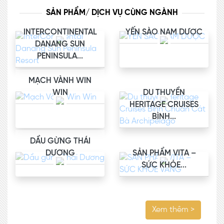
SẢN PHẨM/ DỊCH VỤ CÙNG NGÀNH
INTERCONTINENTAL
YẾN SÀO NAM DƯỢC
DANANG SUN
PENINSULA...
MẠCH VÀNH WIN
WIN
DU THUYỀN
HERITAGE CRUISES
BÌNH...
DẦU GỪNG THÁI
DƯƠNG
SẢN PHẨM VITA –
SỨC KHỎE...
Xem thêm >