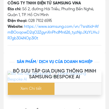
CÔNG TY TNHH ĐIỆN TỬ SAMSUNG VINA
Địa chỉ:
Số 2, đường Hải Triều, Phường Bến Nghé,
Quận 1, TP. Hồ Chí Minh
Điện thoại:
028 7102 6595
Website:
https://www.samsung.com/vn/?srsltid=Af
mBOoqowD2qO2ZgynXnPhdMn626_tyzNpJXzYLHvJ
R7gb304NOp3I0t
SẢN PHẨM/ DỊCH VỤ CỦA DOANH NGHIỆP
BỘ SƯU TẬP GIA DỤNG THÔNG MINH
SAMSUNG BESPOKE AI
Xem Chi tiết