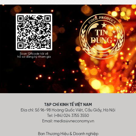
Scan QRcode tải về
hồ sơ đăng ký tham gia
TẠP CHÍ KINH TẾ VIỆT NAM
Địa chỉ: Số 96-98 Hoàng Quốc Việt, Cầu Giấy, Hà Nội
Tel: (+84) 024 3755 3550
Email:
media@vneconomy.vn
Ban Thương Hiệu & Doanh nghiệp