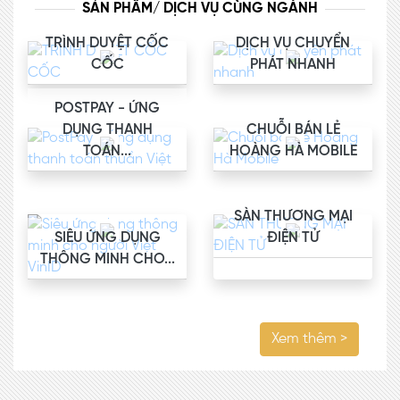
SẢN PHẨM/ DỊCH VỤ CÙNG NGÀNH
TRÌNH DUYỆT CỐC
DỊCH VỤ CHUYỂN
CỐC
PHÁT NHANH
POSTPAY - ỨNG
DỤNG THANH
CHUỖI BÁN LẺ
TOÁN...
HOÀNG HÀ MOBILE
SÀN THƯƠNG MẠI
SIÊU ỨNG DỤNG
ĐIỆN TỬ
THÔNG MINH CHO...
Xem thêm >