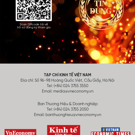
Scan QRcode tải về
hồ sơ đăng ký tham gia
TẠP CHÍ KINH TẾ VIỆT NAM
Địa chỉ: Số 96-98 Hoàng Quốc Việt, Cầu Giấy, Hà Nội
Tel: (+84) 024 3755 3550
Email:
media@vneconomy.vn
Ban Thương Hiệu & Doanh nghiệp
Tel: (+84) 024 3755 2050
Email:
banthuonghieu@vneconomy.vn