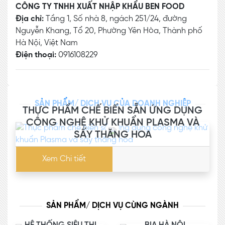
CÔNG TY TNHH XUẤT NHẬP KHẨU BEN FOOD
Địa chỉ:
Tầng 1, Số nhà 8, ngách 251/24, đường
Nguyễn Khang, Tổ 20, Phường Yên Hòa, Thành phố
Hà Nội, Việt Nam
Điện thoại:
0916108229
SẢN PHẨM/ DỊCH VỤ CỦA DOANH NGHIỆP
THỰC PHẨM CHẾ BIẾN SẴN ỨNG DỤNG
CÔNG NGHỆ KHỬ KHUẨN PLASMA VÀ
SẤY THĂNG HOA
Xem Chi tiết
SẢN PHẨM/ DỊCH VỤ CÙNG NGÀNH