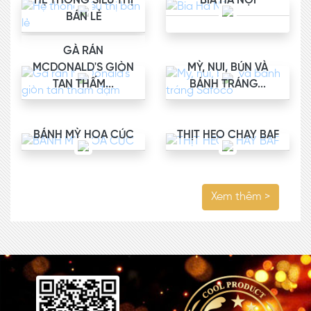
HỆ THỐNG SIÊU THỊ
BIA HÀ NỘI
BÁN LẺ
GÀ RÁN
MCDONALD'S GIÒN
MỲ, NUI, BÚN VÀ
TAN THẤM...
BÁNH TRÁNG...
BÁNH MỲ HOA CÚC
THỊT HEO CHAY BAF
Xem thêm >