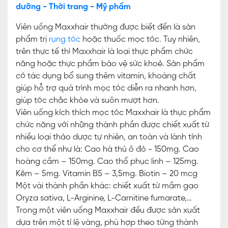
dưỡng - Thời trang - Mỹ phẩm
Viên uống Maxxhair thường được biết đến là sản
phẩm trị
rụng tóc
hoặc thuốc mọc tóc. Tuy nhiên,
trên thực tế thì Maxxhair là loại thực phẩm chức
năng hoặc thực phẩm bảo vệ sức khoẻ. Sản phẩm
có tác dụng bổ sung thêm vitamin, khoáng chất
giúp hỗ trợ quá trình mọc tóc diễn ra nhanh hơn,
giúp tóc chắc khỏe và suôn mượt hơn.
Viên uống kích thích mọc tóc Maxxhair là thực phẩm
chức năng với những thành phần được chiết xuất từ
nhiều loại thảo dược tự nhiên, an toàn và lành tính
cho cơ thể như là: Cao hà thủ ô đỏ - 150mg. Cao
hoàng cầm – 150mg. Cao thổ phục linh – 125mg.
Kẽm – 5mg. Vitamin B5 – 3,5mg. Biotin – 20 mcg
Một vài thành phần khác: chiết xuất từ mầm gạo
Oryza sativa, L-Arginine, L-Carnitine fumarate,…
Trong một viên uống Maxxhair đều được sản xuất
dựa trên một tỉ lệ vàng, phù hợp theo từng thành