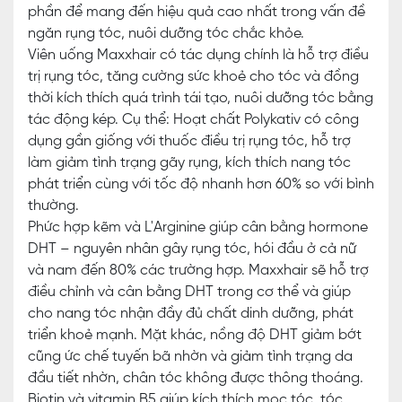
phần để mang đến hiệu quả cao nhất trong vấn đề
ngăn rụng tóc, nuôi dưỡng tóc chắc khỏe.
Viên uống Maxxhair có tác dụng chính là hỗ trợ điều
trị rụng tóc, tăng cường sức khoẻ cho tóc và đồng
thời kích thích quá trình tái tạo, nuôi dưỡng tóc bằng
tác động kép. Cụ thể: Hoạt chất Polykativ có công
dụng gần giống với thuốc điều trị rụng tóc, hỗ trợ
làm giảm tình trạng gãy rụng, kích thích nang tóc
phát triển cùng với tốc độ nhanh hơn 60% so với bình
thường.
Phức hợp kẽm và L'Arginine giúp cân bằng hormone
DHT – nguyên nhân gây rụng tóc, hói đầu ở cả nữ
và nam đến 80% các trường hợp. Maxxhair sẽ hỗ trợ
điều chỉnh và cân bằng DHT trong cơ thể và giúp
cho nang tóc nhận đầy đủ chất dinh dưỡng, phát
triển khoẻ mạnh. Mặt khác, nồng độ DHT giảm bớt
cũng ức chế tuyến bã nhờn và giảm tình trạng da
đầu tiết nhờn, chân tóc không được thông thoáng.
Biotin và vitamin B5 giúp kích thích mọc tóc, tóc