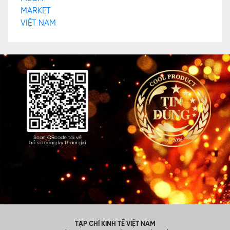
Scan QRcode tải về
hồ sơ đăng ký tham gia
TẠP CHÍ KINH TẾ VIỆT NAM