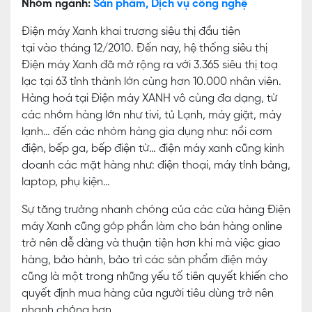
Nhóm ngành:
Sản phẩm, Dịch vụ công nghệ
Điện máy Xanh khai trương siêu thị đầu tiên
tại vào tháng 12/2010. Đến nay, hệ thống siêu thị
Điện máy Xanh đã mở rộng ra với 3.365 siêu thị toạ
lạc tại 63 tỉnh thành lớn cùng hơn 10.000 nhân viên.
Hàng hoá tại Điện máy XANH vô cùng đa dạng, từ
các nhóm hàng lớn như tivi, tủ Lạnh, máy giặt, máy
lạnh… đến các nhóm hàng gia dụng như: nồi cơm
điện, bếp ga, bếp điện từ… điện máy xanh cũng kinh
doanh các mặt hàng như: điện thoại, máy tính bảng,
laptop, phụ kiện…
Sự tăng trưởng nhanh chóng của các cửa hàng Điện
máy Xanh cũng góp phần làm cho bán hàng online
trở nên dễ dàng và thuận tiện hơn khi mà việc giao
hàng, bảo hành, bảo trì các sản phẩm điện máy
cũng là một trong những yếu tố tiên quyết khiến cho
quyết định mua hàng của người tiêu dùng trở nên
nhanh chóng hơn.