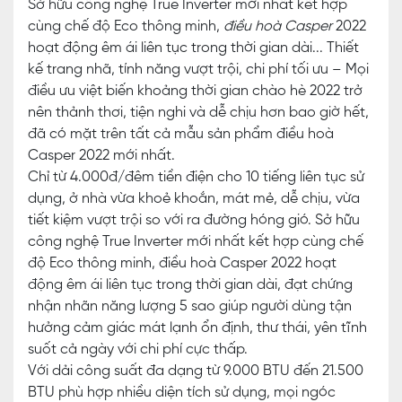
Sở hữu công nghệ True Inverter mới nhất kết hợp
cùng chế độ Eco thông minh,
điều hoà Casper
2022
hoạt động êm ái liên tục trong thời gian dài... Thiết
kế trang nhã, tính năng vượt trội, chi phí tối ưu – Mọi
điều ưu việt biến khoảng thời gian chào hè 2022 trở
nên thảnh thơi, tiện nghi và dễ chịu hơn bao giờ hết,
đã có mặt trên tất cả mẫu sản phẩm điều hoà
Casper 2022 mới nhất.
Chỉ từ 4.000đ/đêm tiền điện cho 10 tiếng liên tục sử
dụng, ở nhà vừa khoẻ khoắn, mát mẻ, dễ chịu, vừa
tiết kiệm vượt trội so với ra đường hóng gió. Sở hữu
công nghệ True Inverter mới nhất kết hợp cùng chế
độ Eco thông minh, điều hoà Casper 2022 hoạt
động êm ái liên tục trong thời gian dài, đạt chứng
nhận nhãn năng lượng 5 sao giúp người dùng tận
hưởng cảm giác mát lạnh ổn định, thư thái, yên tĩnh
suốt cả ngày với chi phí cực thấp.
Với dải công suất đa dạng từ 9.000 BTU đến 21.500
BTU phù hợp nhiều diện tích sử dụng, mọi ngóc