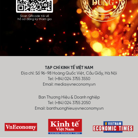
Scan QRcode tải về
hồ sơ đăng ký tham gia
TẠP CHÍ KINH TẾ VIỆT NAM
Địa chỉ: Số 96-98 Hoàng Quốc Việt, Cầu Giấy, Hà Nội
Tel: (+84) 024 3755 3550
Email:
media@vneconomy.vn
Ban Thương Hiệu & Doanh nghiệp
Tel: (+84) 024 3755 2050
Email:
banthuonghieu@vneconomy.vn