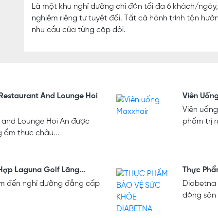
Là một khu nghỉ dưỡng chỉ đón tối đa 6 khách/ngày,
nghiệm riêng tư tuyệt đối. Tất cả hành trình tận h
nhu cầu của từng cặp đôi.
Restaurant And Lounge Hoi
Viên Uốn
Viên uống
 and Lounge Hoi An được
phẩm trị r
g ẩm thực châu...
ợp Laguna Golf Lăng...
Thực Phẩ
ểm đến nghỉ dưỡng đẳng cấp
Diabetna 
dòng sản 