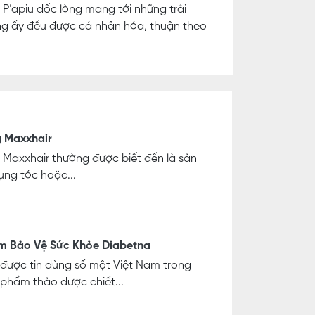
 P’apiu dốc lòng mang tới những trải
ưởng ấy đều được cá nhân hóa, thuận theo
g Maxxhair
 Maxxhair thường được biết đến là sản
ụng tóc hoặc...
m Bảo Vệ Sức Khỏe Diabetna
được tin dùng số một Việt Nam trong
phẩm thảo dược chiết...