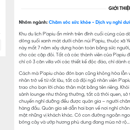
GIỚI THIỆ
Nhóm ngành:
Chăm sóc sức khỏe - Dịch vụ nghỉ dư
Khu du lịch P’apiu ẩn mình trên đỉnh cuối cùng của d
dòng suối xanh mát dưới chân núi P’apiu, thuộc xã Y
này mất 7 năm xây dựng hoàn toàn bằng sức người, 
cho các cặp đôi. Tất cả các thành viên của P’apiu đ
chỉ có 3 căn villa với các thiết kế độc đáo, chỉ dành
Cách mà P’apiu chào đón bạn cũng không hòa lẫn vớ
nhân trở về từ rất lâu, tất cả đội ngũ nhân viên P’a
trao cho bạn lời chào thân mật bằng tên riêng. Khỏ
sảnh lounge như thông thường, tất cả thói quen, sở
chuyến nghỉ dưỡng đều được quản gia – người chăm l
hàng đầu. Quản gia sẽ dẫn hai bạn về nơi nghỉ châ
mặt những vị khách khác. Có con đường ngoằn ngoè
bóng cây và ướp hương phù dung đang mùa nở rộ