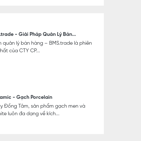
.trade - Giải Pháp Quản Lý Bán...
quản lý bán hàng – BMS.trade là phiên
hất của CTY CP...
amic - Gạch Porcelain
 ty Đồng Tâm, sản phẩm gạch men và
ite luôn đa dạng về kích...