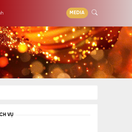
MEDIA
nh
ỊCH VỤ