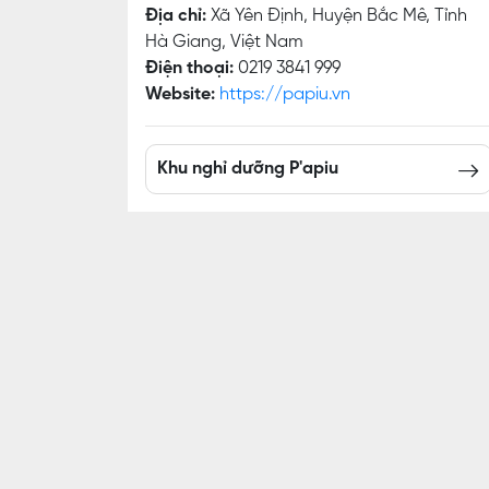
Địa chỉ:
Xã Yên Định, Huyện Bắc Mê, Tỉnh
Hà Giang, Việt Nam
Điện thoại:
0219 3841 999
Website:
https://papiu.vn
Khu nghỉ dưỡng P'apiu