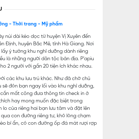
U
ỡng - Thời trang - Mỹ phẩm
ãy núi dài kéo dọc từ huyện Vị Xuyên đến
ên Định, huyện Bắc Mê, tỉnh Hà Giang. Nơi
lấy ý tưởng khu nghỉ dưỡng dành riêng
ều là những người dân tộc bản địa. P’apiu
 cho 2 người với gần 20 tiện ích khác nhau.
i các khu lưu trú khác. Như đã chờ chủ
piu sẽ đón bạn ngay lối vào khu nghỉ dưỡng,
i cần mất công đưa thông tin check in ở
 thích hay mong muốn đặc biệt trong
o của riêng hai bạn lưu tâm và đặt lên
n qua con đường riêng tư, khó lòng chạm
o bí ẩn, có con đường ốp đá mát rượi rợp
…