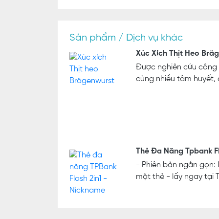
Sản phẩm / Dịch vụ khác
Xúc Xích Thịt Heo Brä
Được nghiên cứu công t
cùng nhiều tâm huyết, c
Thẻ Đa Năng Tpbank Fl
- Phiên bản ngắn gọn: 
mặt thẻ - lấy ngay tại 