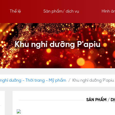
Thể lệ
Sản phẩm/ dịch vụ
Hình ả
Khu nghỉ dưỡng P'apiu
 nghỉ dưỡng - Thời trang - Mỹ phẩm
Khu nghỉ dưỡng P'apiu
SẢN PHẨM / D