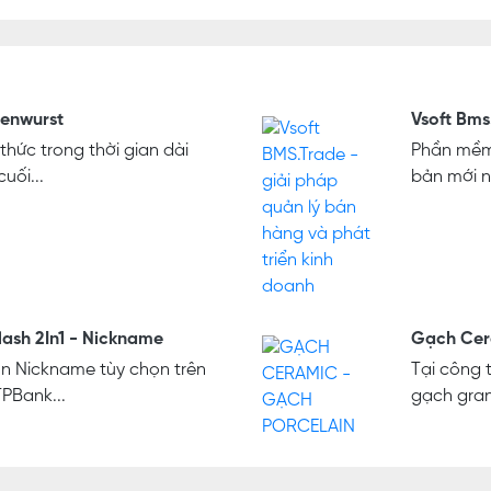
genwurst
Vsoft Bms
hức trong thời gian dài
Phần mềm 
uối...
bản mới n
ash 2In1 - Nickname
Gạch Cer
In Nickname tùy chọn trên
Tại công
TPBank...
gạch gran