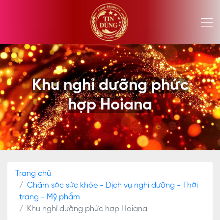
Khu nghỉ dưỡng phức
hợp Hoiana
Trang chủ
Chăm sóc sức khỏe - Dịch vụ nghỉ dưỡng - Thời
trang - Mỹ phẩm
Khu nghỉ dưỡng phức hợp Hoiana