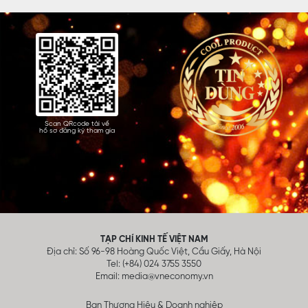
Scan QRcode tải về
hồ sơ đăng ký tham gia
TẠP CHÍ KINH TẾ VIỆT NAM
Địa chỉ: Số 96-98 Hoàng Quốc Việt, Cầu Giấy, Hà Nội
Tel: (+84) 024 3755 3550
Email:
media@vneconomy.vn
Ban Thương Hiệu & Doanh nghiệp