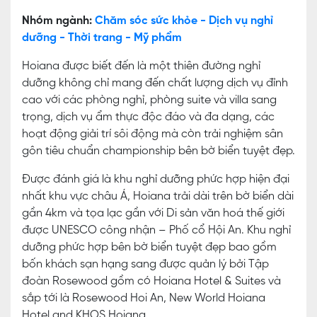
Nhóm ngành:
Chăm sóc sức khỏe - Dịch vụ nghỉ
dưỡng - Thời trang - Mỹ phẩm
Hoiana được biết đến là một thiên đường nghỉ
dưỡng không chỉ mang đến chất lượng dịch vụ đỉnh
cao với các phòng nghỉ, phòng suite và villa sang
trọng, dịch vụ ẩm thực độc đáo và đa dạng, các
hoạt động giải trí sôi động mà còn trải nghiệm sân
gôn tiêu chuẩn championship bên bờ biển tuyệt đẹp.
Được đánh giá là khu nghỉ dưỡng phức hợp hiện đại
nhất khu vực châu Á, Hoiana trải dài trên bờ biển dài
gần 4km và tọa lạc gần với Di sản văn hoá thế giới
được UNESCO công nhận – Phố cổ Hội An. Khu nghỉ
dưỡng phức hợp bên bờ biển tuyệt đẹp bao gồm
bốn khách sạn hạng sang được quản lý bởi Tập
đoàn Rosewood gồm có Hoiana Hotel & Suites và
sắp tới là Rosewood Hoi An, New World Hoiana
Hotel and KHOS Hoiana.