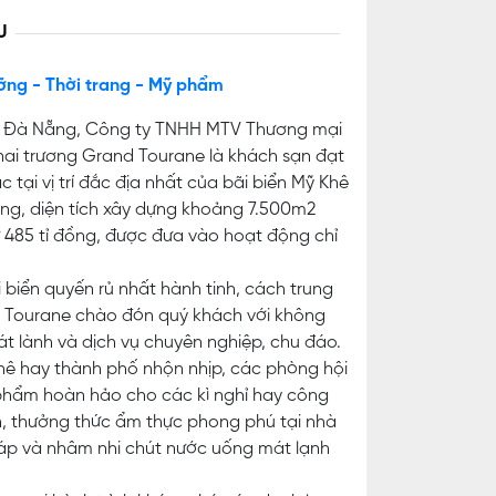
U
ỡng - Thời trang - Mỹ phẩm
ng Đà Nẵng, Công ty TNHH MTV Thương mại
i trương Grand Tourane là khách sạn đạt
 tại vị trí đắc địa nhất của bãi biển Mỹ Khê
ầng, diện tích xây dựng khoảng 7.500m2
ư 485 tỉ đồng, được đưa vào hoạt động chỉ
 biển quyến rủ nhất hành tinh, cách trung
d Tourane chào đón quý khách với không
át lành và dịch vụ chuyên nghiệp, chu đáo.
Khê hay thành phố nhộn nhịp, các phòng hội
 phẩm hoàn hảo cho các kì nghỉ hay công
, thưởng thức ẩm thực phong phú tại nhà
 áp và nhâm nhi chút nước uống mát lạnh