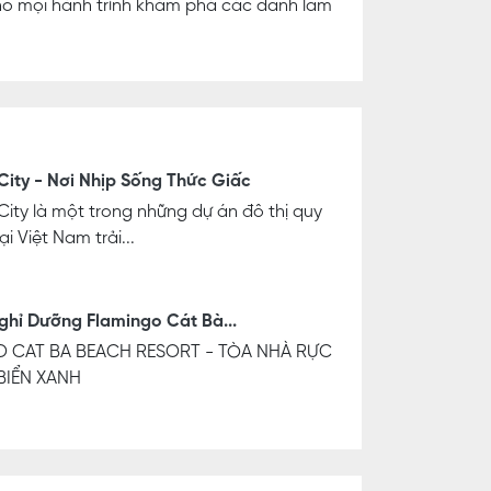
 cho mọi hành trình khám phá các danh lam
ity - Nơi Nhịp Sống Thức Giấc
ty là một trong những dự án đô thị quy
i Việt Nam trải...
ghỉ Dưỡng Flamingo Cát Bà...
 CAT BA BEACH RESORT - TÒA NHÀ RỰC
BIỂN XANH