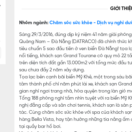
,
GIỚI THIỆ
Nhóm ngành:
Chăm sóc sức khỏe - Dịch vụ nghỉ dư
Sáng 29/3/2016, đúng dịp kỷ niệm 41 năm giải phó
Quảng Nam – Đà Nẵng (DATRACO) đã chính thức kha
tiêu chuẩn 5 sao đầu tiên ở ven biển Đà Nẵng! tọa lạc
nổi tiếng, khách sạn Grand Tourane có quy mô 22 t
trên diện tích đất gần 13.000m2 với tổng mức đầu t
sau chưa đầy 2 năm xây dựng.
Tọa lạc bên cạnh bãi biển Mỹ Khê, một trong sáu bãi
tâm thành phố chỉ năm phút lái xe, khách sạn Gran
gian nghỉ ngơi trang nhã, hòa quyện trong làn gió m
Tổng 188 phòng nghỉ tầm nhìn tuyệt vời ra biển Mỹ 
nghị đẳng cấp và sân chơi tennis, khách sạn là sản
tác. Cùng chăm sóc sức khỏe với spa của khách sạn
hàng Bella Vista, hay tận hưởng những tia nắng ấm
tại quầy bar hồ bơi.