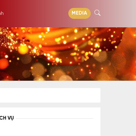
MEDIA
nh
ỊCH VỤ