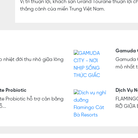
Vị trí thuận lợi, khách sạn Grand Tourane thuận lợi
thắng cảnh của miền Trung Việt Nam.
Gamuda C
 nhiệt đới thu nhỏ giữa lòng
Gamuda Ci
mô nhất tạ
te Probiotic
Dịch Vụ N
te Probiotic hỗ trợ cân bằng
FLAMINGO
...
RỠ GIỮA 