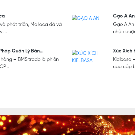
oca
Gạo A An
và phát triển, Malloca đã và
Gạo A An 
ị...
nhận được 
 Pháp Quản Lý Bán...
Xúc Xích 
hàng – BMS.trade là phiên
Kielbasa 
P...
cao cấp b