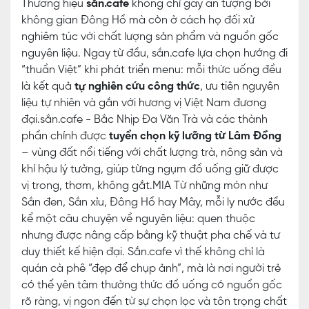
Thương hiệu
sắn.cafe
không chỉ gây ấn tượng bởi
không gian Đông Hồ mà còn ở cách họ đối xử
nghiêm túc với chất lượng sản phẩm và nguồn gốc
nguyên liệu. Ngay từ đầu, sắn.cafe lựa chọn hướng đi
“thuần Việt” khi phát triển menu: mỗi thức uống đều
là kết quả
tự nghiên cứu công thức
, ưu tiên nguyên
liệu tự nhiên và gắn với hương vị Việt Nam đương
đại.sắn.cafe - Bắc Nhịp Đa Văn Trà và các thành
phần chính được
tuyển chọn kỹ lưỡng từ Lâm Đồng
– vùng đất nổi tiếng với chất lượng trà, nông sản và
khí hậu lý tưởng, giúp từng ngụm đồ uống giữ được
vị trong, thơm, không gắt.MIA Từ những món như
Sắn đen, Sắn xỉu, Đông Hồ hay Mây, mỗi ly nước đều
kể một câu chuyện về nguyên liệu: quen thuộc
nhưng được nâng cấp bằng kỹ thuật pha chế và tư
duy thiết kế hiện đại. Sắn.cafe vì thế không chỉ là
quán cà phê “đẹp để chụp ảnh”, mà là nơi người trẻ
có thể yên tâm thưởng thức đồ uống có nguồn gốc
rõ ràng, vị ngon đến từ sự chọn lọc và tôn trọng chất