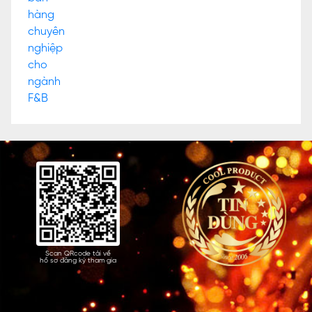
Scan QRcode tải về
hồ sơ đăng ký tham gia