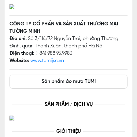
CÔNG TY CỔ PHẦN VÀ SẢN XUẤT THƯƠNG MẠI
TƯỜNG MINH
Địa chỉ:
Số 3/114/72 Nguyễn Trãi, phường Thượng
Đình, quận Thanh Xuân, thành phố Hà Nội
Điện thoại:
(+84) 988.95.9983
Website:
www.tumijsc.vn
Sản phẩm áo mưa TUMI
SẢN PHẨM / DỊCH VỤ
GIỚI THIỆU