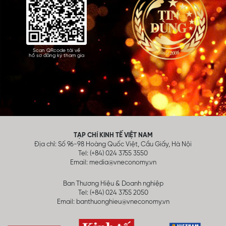
Scan QRcode tải về
hồ sơ đăng ký tham gia
TẠP CHÍ KINH TẾ VIỆT NAM
Địa chỉ: Số 96-98 Hoàng Quốc Việt, Cầu Giấy, Hà Nội
Tel: (+84) 024 3755 3550
Email:
media@vneconomy.vn
Ban Thương Hiệu & Doanh nghiệp
Tel: (+84) 024 3755 2050
Email:
banthuonghieu@vneconomy.vn