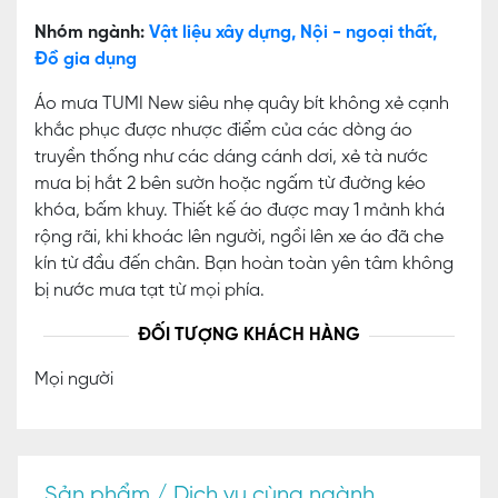
Nhóm ngành:
Vật liệu xây dựng, Nội - ngoại thất,
Đồ gia dụng
Áo mưa TUMI New siêu nhẹ quây bít không xẻ cạnh
khắc phục được nhược điểm của các dòng áo
truyền thống như các dáng cánh dơi, xẻ tà nước
mưa bị hắt 2 bên sườn hoặc ngấm từ đường kéo
khóa, bấm khuy. Thiết kế áo được may 1 mảnh khá
rộng rãi, khi khoác lên người, ngồi lên xe áo đã che
kín từ đầu đến chân. Bạn hoàn toàn yên tâm không
bị nước mưa tạt từ mọi phía.
ĐỐI TƯỢNG KHÁCH HÀNG
Mọi người
Sản phẩm / Dịch vụ cùng ngành