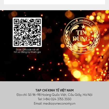
Scan QRcode tải về
hồ sơ đăng ký tham gia
TẠP CHÍ KINH TẾ VIỆT NAM
Địa chỉ: Số 96-98 Hoàng Quốc Việt, Cầu Giấy, Hà Nội
Tel: (+84) 024 3755 3550
Email:
media@vneconomy.vn