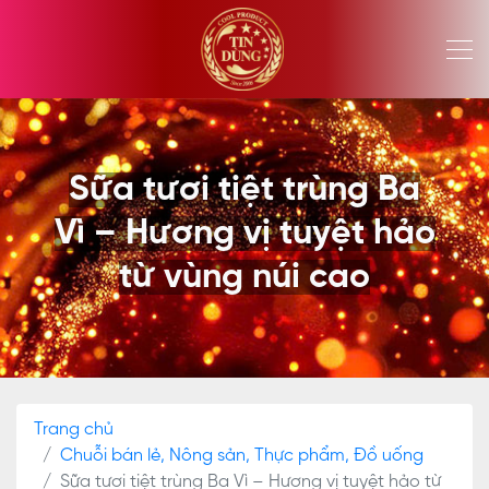
Sữa tươi tiệt trùng Ba
Vì – Hương vị tuyệt hảo
từ vùng núi cao
Trang chủ
Chuỗi bán lẻ, Nông sản, Thực phẩm, Đồ uống
Sữa tươi tiệt trùng Ba Vì – Hương vị tuyệt hảo từ