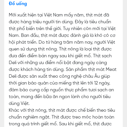
Đồ uống
Mới xuất hiện tại Việt Nam mấy năm, thịt mát đã
được hàng triệu người tin dùng. Đây là tiêu chuẩn
thịt phổ biến trên thế giới. Tuy nhiên còn mới tại Việt
Nam. Ban đầu, thịt mát được đánh giá là khó có cơ
hội phát triển. Do từ hàng trăm năm nay, người Việt
quen sử dụng thịt nóng. Thịt nóng là loại thịt được
đưa đến điểm bán ngay sau khi giết mổ. Thịt sạch
Deli với những ưu điểm nổi bật đang ngày càng
được khách hàng tin dùng. Sản phẩm thịt mát Meat
Deli được sản xuất theo công nghệ châu Âu giúp
thời gian bảo quản của miếng thịt lên tới 12 ngày,
đảm bảo cung cấp nguồn thực phẩm tươi sạch an
toàn, mang đến bữa ăn ngon lành cho người tiêu
dùng Việt.
Khác với thịt nóng, thịt mát được chế biến theo tiêu
chuẩn nghiêm ngặt. Thịt được treo móc hoàn toàn
trong quá trình giết mổ. Sau khi giết mổ, thịt được