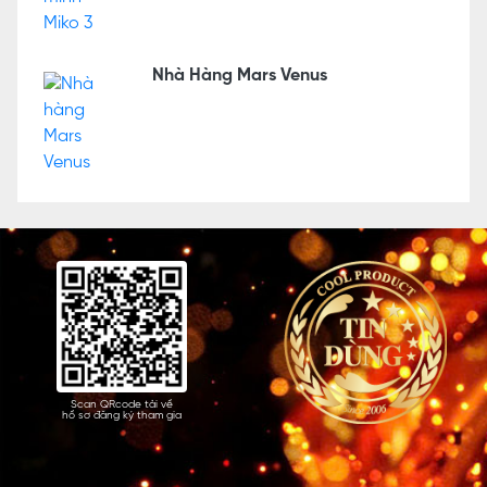
Nhà Hàng Mars Venus
Scan QRcode tải về
hồ sơ đăng ký tham gia