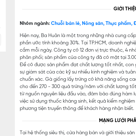
GIỚI THIỆ
Nhóm ngành:
Chuỗi bán lẻ, Nông sản, Thực phẩm, 
Hiện nay, Ba Huân là một trong những nhà cung cấp 
phần ước tính khoảng 30%. Tại TP.HCM, doanh nghiệ
cầm mỗi ngày. Công ty có 12 đơn vị trực thuộc, 4 nhà
phân phối; sản phẩm của công ty đã có mặt tại 3.000
Để có được sản phẩm đạt chất lượng tốt nhất, con 
sự giám sát của các kỹ sư nhiều kinh nghiệm và tu
chuẩn xác. Gà giống lấy trứng có khả năng sống cao, 
cho đến 270 - 300 quả trứng/năm với chất lượng tố
từ nguồn nguyên liệu đầu vào, đảm bảo đúng hàm lư
việc sử dụng thuốc kháng sinh, kết quả kiểm nghiệm
phương tiện truyền thông để khách hàng nhận biết.
MẠNG LƯỚI PHÂ
Tại hệ thống siêu thị, cửa hàng bán và giới thiệu s