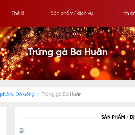
Thể lệ
Sản phẩm/ dịch vụ
Hình ả
Trứng gà Ba Huân
c phẩm, Đồ uống
Trứng gà Ba Huân
SẢN PHẨM / D