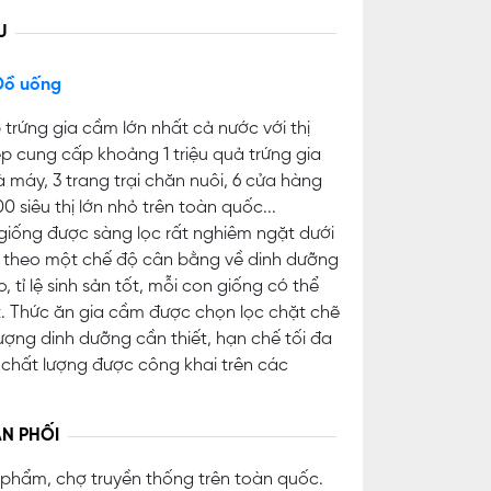
U
Đồ uống
trứng gia cầm lớn nhất cả nước với thị
p cung cấp khoảng 1 triệu quả trứng gia
 máy, 3 trang trại chăn nuôi, 6 cửa hàng
 siêu thị lớn nhỏ trên toàn quốc...
giống được sàng lọc rất nghiêm ngặt dưới
ân theo một chế độ cân bằng về dinh dưỡng
tỉ lệ sinh sản tốt, mỗi con giống có thể
t. Thức ăn gia cầm được chọn lọc chặt chẽ
ợng dinh dưỡng cần thiết, hạn chế tối đa
 chất lượng được công khai trên các
N PHỐI
ản phẩm, chợ truyền thống trên toàn quốc.