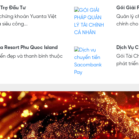
 Trợ Đầu Tư
Gói Giải 
chứng khoán Yuanta Việt
Quản lý ch
à siêu công...
chính cho
a Resort Phu Quoc Island
Dịch Vụ 
ển đẹp và thanh bình thuộc
Gói Tài C
phát triển