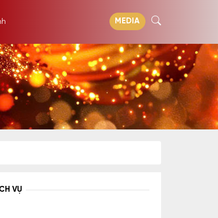
MEDIA
nh
ỊCH VỤ