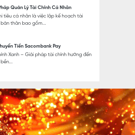
Pháp Quản Lý Tài Chính Cá Nhân
i tiêu cá nhân là việc lập kế hoạch tài
 bản thân bao gồm...
Chuyển Tiền Sacombank Pay
hính Xanh – Giải pháp tài chính hướng đến
 bền...