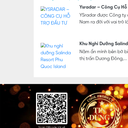
Ysradar – Công Cụ Hỗ
YSradar được Công ty 
Nam ra đời với vai trò l
Khu Nghỉ Dưỡng Salind
Nằm ẩn mình bên bờ bi
thị trấn Dương Đông,...
Scan QRcode tải về