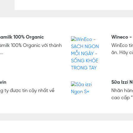
inamilk 100% Organic
Wineco - 
namilk 100% Organic với thành
WinEco ti
..
ăn. Hãy c
vin
Sữa Izzi 
 ty được tin cậy nhất về
Nhãn hàng
cao cấp “