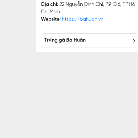
Địa chỉ:
22 Nguyễn Đình Chi, P.9, Q.6, TP.Hồ
Chí Minh
Website:
https://bahuan.vn
Trứng gà Ba Huân