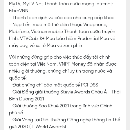
MyTV, MyTV Net Thanh toán cước mạng Internet:
FiberVNN
- Thanh toán dịch vụ của các nhà cung cấp khác
- Nạp tiền, mua mã thẻ điện thoại: Vinaphone,
Mobifone, Vietnammobile Thanh toán cước truyền
hình: VTVCab, K+ Mua bảo hiểm Prudential Mua vé
máy bay, vé xe rẻ Mua vé xem phim
Với những đóng góp cho việc thúc đẩy tài chính
toàn diện tại Việt Nam, VNPT Money đã nhận được
nhiều giải thưởng, chứng chỉ uy tín trong nước và
quốc tế:
- Đạt chứng chỉ bảo mật quốc tế PCI DSS
- Giải Đồng giải thưởng Stevie Awards Châu Á - Thái
Bình Dương 2021
- Giải thưởng Sao Khuê 2021 trong lĩnh vực Chính
phủ số
- Giải Vàng tại Giải thưởng Công nghệ thông tin Thế
giới 2020 (IT World Awards)