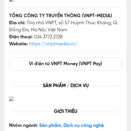
TỔNG CÔNG TY TRUYỀN THÔNG (VNPT-MEDIA)
Địa chỉ:
Tòa nhà VNPT, số 57 Huỳnh Thúc Kháng, Q.
Đống Đa, Hà Nội, Việt Nam
Điện thoại:
024 3772 2728
Website:
https://vnptmedia.vn/
Ví điện tử VNPT Money (VNPT Pay)
SẢN PHẨM / DỊCH VỤ
GIỚI THIỆU
Nhóm ngành:
Sản phẩm, Dịch vụ công nghệ