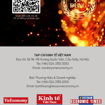
Scan QRcode tải về
hồ sơ đăng ký tham gia
TẠP CHÍ KINH TẾ VIỆT NAM
Địa chỉ: Số 96-98 Hoàng Quốc Việt, Cầu Giấy, Hà Nội
Tel: (+84) 024 3755 3550
Email:
media@vneconomy.vn
Ban Thương Hiệu & Doanh nghiệp
Tel: (+84) 024 3755 2050
Email:
banthuonghieu@vneconomy.vn