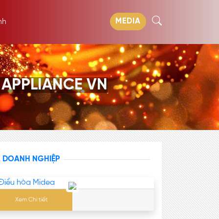
MEDIA
nh
 APPLIANCE VN
A DOANH NGHIỆP
Xem Chi tiết