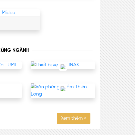
 CÙNG NGÀNH
Xem thêm >