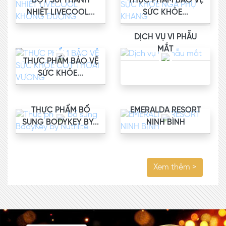
BỘT SỦI THANH
THỰC PHẨM BẢO VỆ
NHIỆT LIVECOOL...
SỨC KHỎE...
DỊCH VỤ VI PHẪU
MẮT
THỰC PHẨM BẢO VỆ
SỨC KHỎE...
THỰC PHẨM BỔ
EMERALDA RESORT
SUNG BODYKEY BY...
NINH BÌNH
Xem thêm >