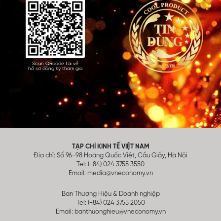
Scan QRcode tải về
hồ sơ đăng ký tham gia
TẠP CHÍ KINH TẾ VIỆT NAM
Địa chỉ: Số 96-98 Hoàng Quốc Việt, Cầu Giấy, Hà Nội
Tel: (+84) 024 3755 3550
Email:
media@vneconomy.vn
Ban Thương Hiệu & Doanh nghiệp
Tel: (+84) 024 3755 2050
Email:
banthuonghieu@vneconomy.vn