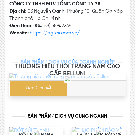
CÔNG TY TNHH MTV TỔNG CÔNG TY 28
Địa chỉ:
03 Nguyễn Oanh, Phường 10, Quận Gò Vấp,
Thành phố Hồ Chí Minh
Điện thoại:
(84-28) 38942238
Website:
https://agtex.com.vn/
SẢN PHẨM/ DỊCH VỤ CỦA DOANH NGHIỆP
THƯƠNG HIỆU THỜI TRANG NAM CAO
CẤP BELLUNI
Xem Chi tiết
SẢN PHẨM/ DỊCH VỤ CÙNG NGÀNH