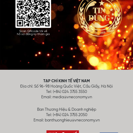
Scan QRcode tải về
hồ sơ đăng ký tham gia
TẠP CHÍ KINH TẾ VIỆT NAM
Địa chỉ: Số 96-98 Hoàng Quốc Việt, Cầu Giấy, Hà Nội
Tel: (+84) 024 3755 3550
Email:
media@vneconomy.vn
Ban Thương Hiệu & Doanh nghiệp
Tel: (+84) 024 3755 2050
Email:
banthuonghieu@vneconomy.vn