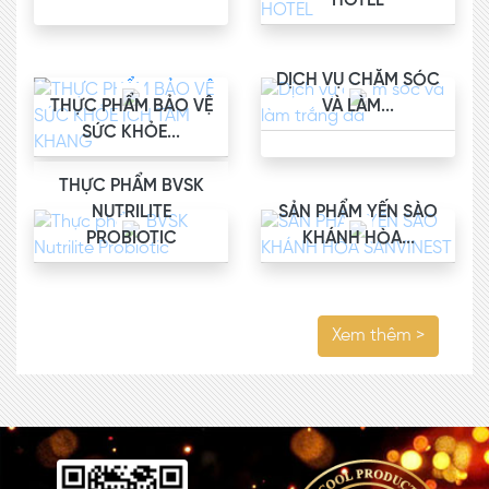
HOTEL
DỊCH VỤ CHĂM SÓC
THỰC PHẨM BẢO VỆ
VÀ LÀM...
SỨC KHỎE...
THỰC PHẨM BVSK
NUTRILITE
SẢN PHẨM YẾN SÀO
PROBIOTIC
KHÁNH HÒA...
Xem thêm >