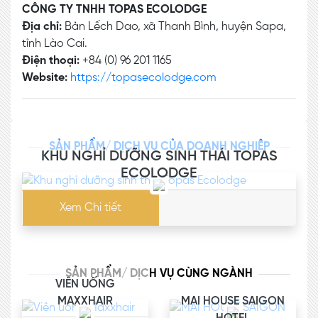
CÔNG TY TNHH TOPAS ECOLODGE
Địa chỉ:
Bản Lếch Dao, xã Thanh Bình, huyện Sapa,
tỉnh Lào Cai.
Điện thoại:
+84 (0) 96 201 1165
Website:
https://topasecolodge.com
SẢN PHẨM/ DỊCH VỤ CỦA DOANH NGHIỆP
KHU NGHỈ DƯỠNG SINH THÁI TOPAS
ECOLODGE
Xem Chi tiết
SẢN PHẨM/ DỊCH VỤ CÙNG NGÀNH
VIÊN UỐNG
MAXXHAIR
MAI HOUSE SAIGON