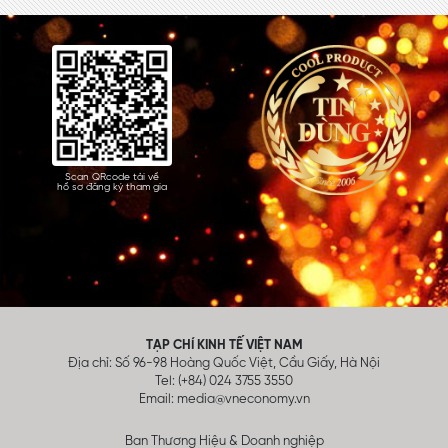
Scan QRcode tải về
hồ sơ đăng ký tham gia
TẠP CHÍ KINH TẾ VIỆT NAM
Địa chỉ: Số 96-98 Hoàng Quốc Việt, Cầu Giấy, Hà Nội
Tel: (+84) 024 3755 3550
Email:
media@vneconomy.vn
Ban Thương Hiệu & Doanh nghiệp