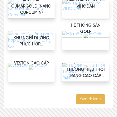
SẢN PHẨM
SẢN PHẨM SIRO HO
CUMARGOLD (NANO
VIHODAN
CURCUMIN)
HỆ THỐNG SÂN
GOLF
KHU NGHỈ DƯỠNG
PHỨC HỢP...
VESTON CAO CẤP
THƯƠNG HIỆU THỜI
TRANG CAO CẤP...
Xem thêm >