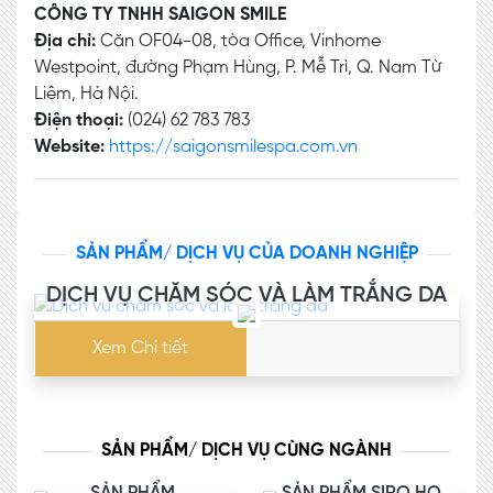
CÔNG TY TNHH SAIGON SMILE
Địa chỉ:
Căn OF04-08, tòa Office, Vinhome
Westpoint, đường Phạm Hùng, P. Mễ Trì, Q. Nam Từ
Liêm, Hà Nội.
Điện thoại:
(024) 62 783 783
Website:
https://saigonsmilespa.com.vn
SẢN PHẨM/ DỊCH VỤ CỦA DOANH NGHIỆP
DỊCH VỤ CHĂM SÓC VÀ LÀM TRẮNG DA
Xem Chi tiết
SẢN PHẨM/ DỊCH VỤ CÙNG NGÀNH