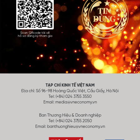
Scan QRcode tải về
hồ sơ đăng ký tham gia
TẠP CHÍ KINH TẾ VIỆT NAM
Địa chỉ: Số 96-98 Hoàng Quốc Việt, Cầu Giấy, Hà Nội
Tel: (+84) 024 3755 3550
Email:
media@vneconomy.vn
Ban Thương Hiệu & Doanh nghiệp
Tel: (+84) 024 3755 2050
Email:
banthuonghieu@vneconomy.vn