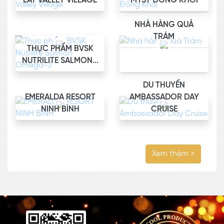
LAT VALLEY VILLAGE
MYST ĐỒNG KHỞI
NHÀ HÀNG QUẢ
TRÁM
THỰC PHẨM BVSK
NUTRILITE SALMON...
DU THUYỀN
EMERALDA RESORT
AMBASSADOR DAY
NINH BÌNH
CRUISE
Xem thêm >