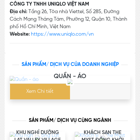
CÔNG TY TNHH UNIQLO VIỆT NAM
Địa chỉ:
Tầng 26, Tòa nhà Viettel, Số 285, Đường
Cách Mạng Tháng Tám, Phường 12, Quận 10, Thành
phố Hồ Chí Minh, Việt Nam
Website:
https://www.uniqlo.com/vn
SẢN PHẨM/ DỊCH VỤ CỦA DOANH NGHIỆP
QUẦN - ÁO
Xem Chi tiết
SẢN PHẨM/ DỊCH VỤ CÙNG NGÀNH
KHU NGHỈ DƯỠNG
KHÁCH SẠN THE