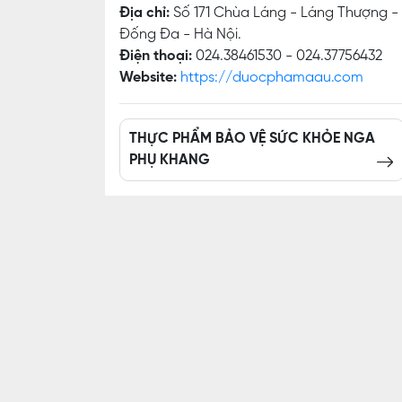
Địa chỉ:
Số 171 Chùa Láng - Láng Thượng -
Đống Đa - Hà Nội.
Điện thoại:
024.38461530 - 024.37756432
Website:
https://duocphamaau.com
THỰC PHẨM BẢO VỆ SỨC KHỎE NGA
PHỤ KHANG