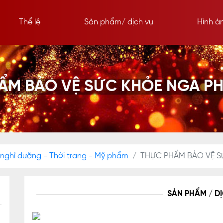
Thể lệ
Sản phẩm/ dịch vụ
Hình ả
ẨM BẢO VỆ SỨC KHỎE NGA P
 nghỉ dưỡng - Thời trang - Mỹ phẩm
THỰC PHẨM BẢO VỆ 
SẢN PHẨM / D