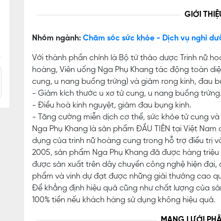
GIỚI THIỆ
Nhóm ngành:
Chăm sóc sức khỏe - Dịch vụ nghỉ dư
Với thành phần chính là Bộ tứ thảo dược Trinh nữ 
hoàng, Viên uống Nga Phụ Khang tác động toàn diệ
cung, u nang buồng trứng) và giảm rong kinh, đau 
- Giảm kích thước u xơ tử cung, u nang buồng trứng
- Điều hoà kinh nguyệt, giảm đau bụng kinh.
- Tăng cường miễn dịch cơ thể, sức khỏe tử cung và
Nga Phụ Khang là sản phẩm ĐẦU TIÊN tại Việt Nam 
dụng của trinh nữ hoàng cung trong hỗ trợ điều trị
2005, sản phẩm Nga Phụ Khang đã được hàng triệu 
được sản xuất trên dây chuyền công nghệ hiện đại
phẩm và vinh dự đạt được những giải thưởng cao qu
Để khẳng định hiệu quả cũng như chất lượng của s
100% tiền nếu khách hàng sử dụng không hiệu quả.
MẠNG LƯỚI PHÂ