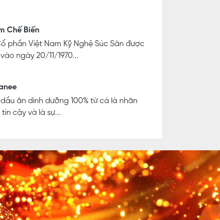
m Chế Biến
Cổ phần Việt Nam Kỹ Nghệ Súc Sản được
 vào ngày 20/11/1970...
anee
 dầu ăn dinh dưỡng 100% từ cá là nhãn
tin cậy và là sự...