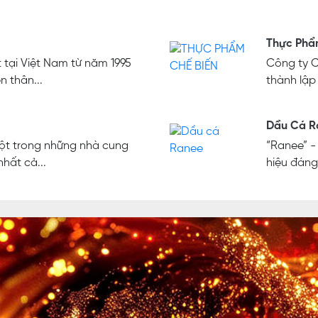
Thực Phẩ
 tại Việt Nam từ năm 1995
Công ty 
n thân...
thành lập
Dầu Cá R
một trong những nhà cung
“Ranee” -
hất cả...
hiệu đáng 