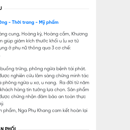
U
ỡng - Thời trang - Mỹ phẩm
hoàng cung, Hoàng kỳ, Hoàng cầm, Khương
n giúp
giảm kích thước khối u (u xơ tử
bụng ở phụ nữ thông qua 3 cơ chế:
.
 buồng trứng, phòng ngừa bệnh tái phát.
được nghiên cứu lâm sàng chứng minh tác
 và phòng ngừa u xơ, u nang. Ra đời từ năm
khách hàng tin tưởng lựa chọn. Sản phẩm
, được chứng nhận đảm bảo an toàn thực
ý.
ản phẩm, Nga Phụ Khang cam kết hoàn lại
N PHỐI