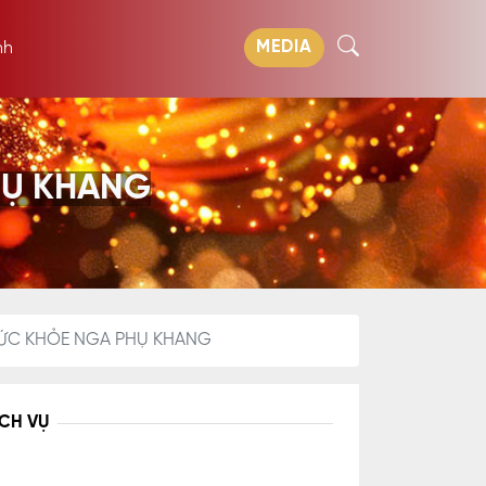
MEDIA
nh
HỤ KHANG
SỨC KHỎE NGA PHỤ KHANG
ỊCH VỤ