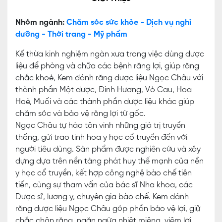
Nhóm ngành:
Chăm sóc sức khỏe - Dịch vụ nghỉ
dưỡng - Thời trang - Mỹ phẩm
Kế thừa kinh nghiệm ngàn xưa trong việc dùng dược
liệu để phòng và chữa các bệnh răng lợi, giúp răng
chắc khoẻ, Kem đánh răng dược liệu Ngọc Châu với
thành phần Một dược, Đinh Hương, Vỏ Cau, Hoa
Hoè, Muối và các thành phần dược liệu khác giúp
chăm sóc và bảo vệ răng lợi từ gốc.
Ngọc Châu tự hào tôn vinh những giá trị truyền
thống, gửi trao tinh hoa y học cổ truyền đến với
người tiêu dùng. Sản phẩm được nghiên cứu và xây
dựng dựa trên nền tảng phát huy thế mạnh của nền
y học cổ truyền, kết hợp công nghệ bào chế tiên
tiến, cùng sự tham vấn của bác sĩ Nha khoa, các
Dược sĩ, lương y, chuyên gia bào chế. Kem đánh
răng dược liệu Ngọc Châu góp phần bảo vệ lợi, giữ
chắc chân răng, ngăn ngừa nhiệt miệng, viêm lợi,