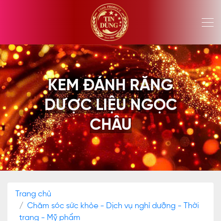
KEM ĐÁNH RĂNG
DƯỢC LIỆU NGỌC
CHÂU
Trang chủ
Chăm sóc sức khỏe - Dịch vụ nghỉ dưỡng - Thời
trang - Mỹ phẩm