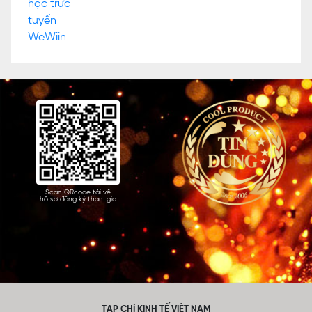
Scan QRcode tải về
hồ sơ đăng ký tham gia
TẠP CHÍ KINH TẾ VIỆT NAM