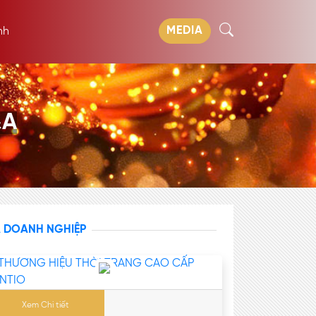
MEDIA
nh
&A
A DOANH NGHIỆP
Xem Chi tiết