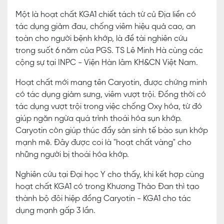
Một là hoạt chất KGA1 chiết tách từ củ Địa liền có
tác dụng giảm đau, chống viêm hiệu quả cao, an
toàn cho người bệnh khớp, là đề tài nghiên cứu
trong suốt 6 năm của PGS. TS Lê Minh Hà cùng các
cộng sự tại INPC - Viện Hàn lâm KH&CN Việt Nam.
Hoạt chất mới mang tên Caryotin, được chứng minh
có tác dụng giảm sưng, viêm vượt trội. Đồng thời có
tác dụng vượt trội trong việc chống Oxy hóa, từ đó
giúp ngăn ngừa quá trình thoái hóa sụn khớp.
Caryotin còn giúp thúc đẩy sản sinh tế bào sụn khớp
mạnh mẽ. Đây được coi là "hoạt chất vàng" cho
những người bị thoái hóa khớp.
Nghiên cứu tại Đại học Y cho thấy, khi kết hợp cùng
hoạt chất KGA1 có trong Khương Thảo Đan thì tạo
thành bộ đôi hiệp đồng Caryotin - KGA1 cho tác
dụng mạnh gấp 3 lần.