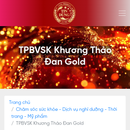
TPBVSK Khương Thảo
Đan Gold
Trang chủ
Chăm sóc sức khỏe - Dịch vụ nghỉ dưỡng - Thời
trang - Mỹ phẩm
TPBVSK Khương Thảo Đan Gold