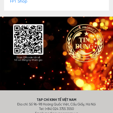
Scan QRcode tải về
hồ sơ đăng ký tham gia
TẠP CHÍ KINH TẾ VIỆT NAM
Địa chỉ: Số 96-98 Hoàng Quốc Việt, Cầu Giấy, Hà Nội
Tel: (+84) 024 3755 3550