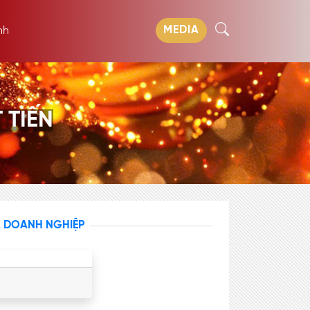
MEDIA
nh
 TIẾN
A DOANH NGHIỆP