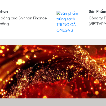
inhan
Sản Phẩm
i động của Shinhan Finance
Công ty T
công...
(VIETFARM)