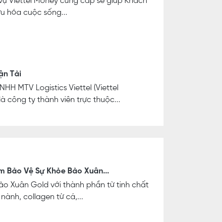
vụ Viettel Money cung cấp sẽ giúp Khách
ưu hóa cuộc sống...
ận Tải
HH MTV Logistics Viettel (Viettel
 là công ty thành viên trực thuộc...
m Bảo Vệ Sự Khỏe Bảo Xuân...
o Xuân Gold với thành phần từ tinh chất
ành, collagen từ cá,...