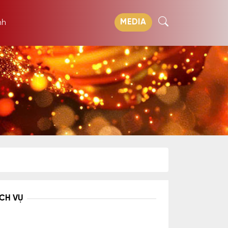
MEDIA
nh
ỊCH VỤ