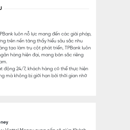
U
TPBank luôn nỗ lực mang đến các giải pháp,
ng trên nền tảng thấy hiểu sâu sắc nhu
ng tạo làm trụ cột phát triển, TPBank luôn
ngân hàng hiện đại, mang bản sắc riêng
Nam.
ạt động 24/7, khách hàng có thể thực hiện
g mà không bị giới hạn bởi thời gian nhờ
oney