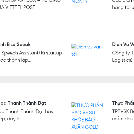
 VỚI SMARTBOX – TỦ GIAO
Các dịch 
A VIETTEL POST
hàng tối 
nh Elsa Speak
Dịch Vụ V
 Speech Assistant) là startup
Công ty TN
c thành lập...
Logistics)
ood Thanh Thành Đạt
Thực Phẩ
od Thanh Thành Đạt hay
TPBVSK Bả
p, đây là...
mầm đậu n