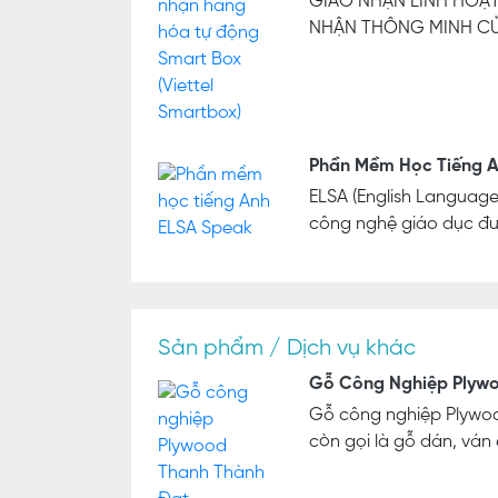
GIAO NHẬN LINH HOẠT
NHẬN THÔNG MINH CỦ
Phần Mềm Học Tiếng A
ELSA (English Language
công nghệ giáo dục đượ
Sản phẩm / Dịch vụ khác
Gỗ Công Nghiệp Plyw
Gỗ công nghiệp Plywo
còn gọi là gỗ dán, ván é