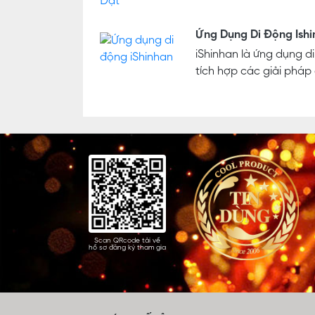
Ứng Dụng Di Động Ish
iShinhan là ứng dụng d
tích hợp các giải pháp 
Scan QRcode tải về
hồ sơ đăng ký tham gia