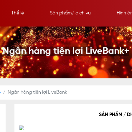
Thể lệ
Sản phẩm/ dịch vụ
Hình ả
Ngân hàng tiện lợi LiveBank+
ệ
Ngân hàng tiện lợi LiveBank+
SẢN PHẨM / D