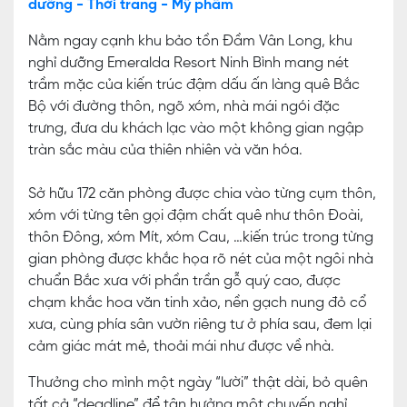
dưỡng - Thời trang - Mỹ phẩm
Nằm ngay cạnh khu bảo tồn Đầm Vân Long, khu
nghỉ dưỡng Emeralda Resort Ninh Bình mang nét
trầm mặc của kiến trúc đậm dấu ấn làng quê Bắc
Bộ với đường thôn, ngõ xóm, nhà mái ngói đặc
trưng, đưa du khách lạc vào một không gian ngập
tràn sắc màu của thiên nhiên và văn hóa.
Sở hữu 172 căn phòng được chia vào từng cụm thôn,
xóm với từng tên gọi đậm chất quê như thôn Đoài,
thôn Đông, xóm Mít, xóm Cau, …kiến trúc trong từng
gian phòng được khắc họa rõ nét của một ngôi nhà
chuẩn Bắc xưa với phần trần gỗ quý cao, được
chạm khắc hoa văn tinh xảo, nền gạch nung đỏ cổ
xưa, cùng phía sân vườn riêng tư ở phía sau, đem lại
cảm giác mát mẻ, thoải mái như được về nhà.
Thưởng cho mình một ngày “lười” thật dài, bỏ quên
tất cả “deadline” để tận hưởng một chuyến nghỉ