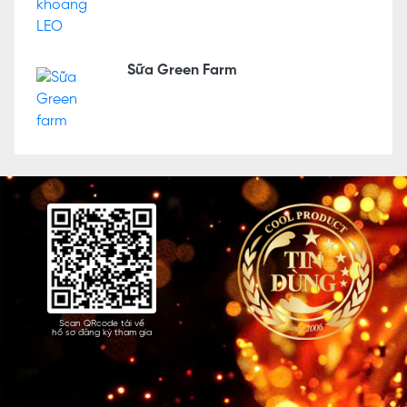
Sữa Green Farm
Scan QRcode tải về
hồ sơ đăng ký tham gia