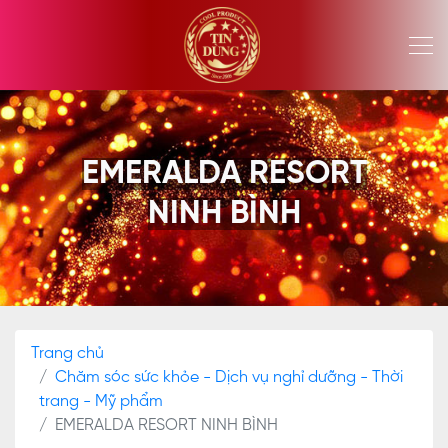
EMERALDA RESORT
NINH BÌNH
Trang chủ
Chăm sóc sức khỏe - Dịch vụ nghỉ dưỡng - Thời
trang - Mỹ phẩm
EMERALDA RESORT NINH BÌNH