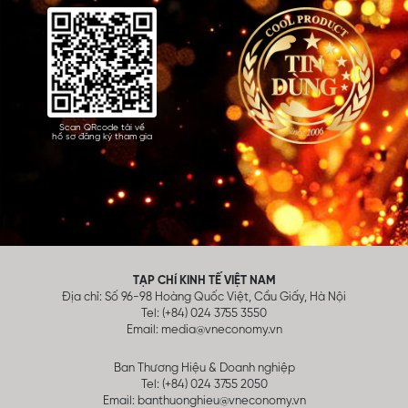
Scan QRcode tải về
hồ sơ đăng ký tham gia
TẠP CHÍ KINH TẾ VIỆT NAM
Địa chỉ: Số 96-98 Hoàng Quốc Việt, Cầu Giấy, Hà Nội
Tel: (+84) 024 3755 3550
Email:
media@vneconomy.vn
Ban Thương Hiệu & Doanh nghiệp
Tel: (+84) 024 3755 2050
Email:
banthuonghieu@vneconomy.vn