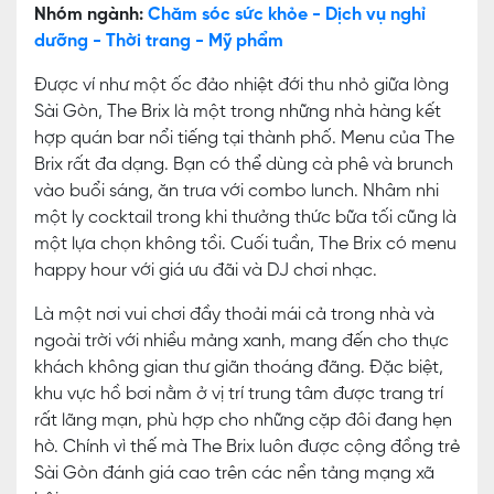
Nhóm ngành:
Chăm sóc sức khỏe - Dịch vụ nghỉ
dưỡng - Thời trang - Mỹ phẩm
Được ví như một ốc đảo nhiệt đới thu nhỏ giữa lòng
Sài Gòn, The Brix là một trong những nhà hàng kết
hợp quán bar nổi tiếng tại thành phố. Menu của The
Brix rất đa dạng. Bạn có thể dùng cà phê và brunch
vào buổi sáng, ăn trưa với combo lunch. Nhâm nhi
một ly cocktail trong khi thưởng thức bữa tối cũng là
một lựa chọn không tồi. Cuối tuần, The Brix có menu
happy hour với giá ưu đãi và DJ chơi nhạc.
Là một nơi vui chơi đầy thoải mái cả trong nhà và
ngoài trời với nhiều mảng xanh, mang đến cho thực
khách không gian thư giãn thoáng đãng. Đặc biệt,
khu vực hồ bơi nằm ở vị trí trung tâm được trang trí
rất lãng mạn, phù hợp cho những cặp đôi đang hẹn
hò. Chính vì thế mà The Brix luôn được cộng đồng trẻ
Sài Gòn đánh giá cao trên các nền tảng mạng xã