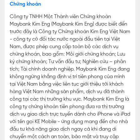
Chứng khoán
Công ty TNHH Một Thành viên Chứng khoán
Maybank Kim Eng (Maybank Kim Eng) được biết đến
trước đây là Công ty Chứng khoán Kim Eng Việt Nam
- công ty có đối tác nước ngoài đầu tiên tại Việt
Nam, được phép cung cấp toàn bộ các dịch vụ
chứng khoán, bao gồm: Môi giới chứng khoán; Lưu
ký chứng khoán; Tư vấn đầu tư; Nghiên cứu – phân
tích; Tài chính doanh nghiệp. Maybank Kim Eng đang
không ngừng khẳng định vị trí tiên phong của mình
tại Việt Nam bằng việc liên tục giới thiệu tới khách
hàng Việt Nam những sản phẩm, dịch vụ đã thành
công tại các thị trường khu vực. Maybank Kim Eng là
công ty chứng khoán tiên phong đưa ra thị trường
dịch vụ giao dịch trực tuyến dành cho iPhone và iPad
với tên gọi KE Mobile - ứng dụng mang đến cho nhà
đầu tư khả năng giao dịch ngay cả khi đang di
chuyển một cách an toàn, bảo mật và truy cập