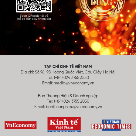
Scan QRcode tải về
hồ sơ đăng ký tham gia
TẠP CHÍ KINH TẾ VIỆT NAM
Địa chỉ: Số 96-98 Hoàng Quốc Việt, Cầu Giấy, Hà Nội
Tel: (+84) 024 3755 3550
Email:
media@vneconomy.vn
Ban Thương Hiệu & Doanh nghiệp
Tel: (+84) 024 3755 2050
Email:
banthuonghieu@vneconomy.vn