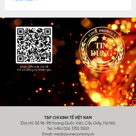
Scan QRcode tải về
hồ sơ đăng ký tham gia
TẠP CHÍ KINH TẾ VIỆT NAM
Địa chỉ: Số 96-98 Hoàng Quốc Việt, Cầu Giấy, Hà Nội
Tel: (+84) 024 3755 3550
Email:
media@vneconomy.vn