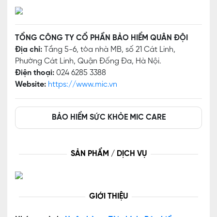
TỔNG CÔNG TY CỔ PHẦN BẢO HIỂM QUÂN ĐỘI
Địa chỉ:
Tầng 5-6, tòa nhà MB, số 21 Cát Linh,
Phường Cát Linh, Quận Đống Đa, Hà Nội.
Điện thoại:
024 6285 3388
Website:
https://www.mic.vn
BẢO HIỂM SỨC KHỎE MIC CARE
SẢN PHẨM / DỊCH VỤ
GIỚI THIỆU