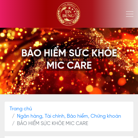
BẢO HIỂM SỨC KHỎE
MIC CARE
Trang chủ
Ngân hàng, Tài chính, Bảo hiểm, Chứng khoán
BẢO HIỂM SỨC KHỎE MIC CARE