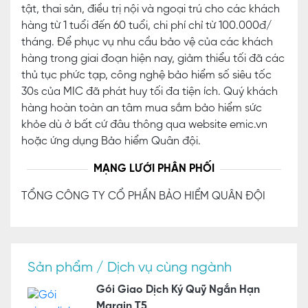
tật, thai sản, điều trị nội và ngoại trú cho các khách
hàng từ 1 tuổi đến 60 tuổi, chi phí chỉ từ 100.000đ/
tháng. Để phục vụ nhu cầu bảo vệ của các khách
hàng trong giai đoạn hiện nay, giảm thiểu tối đã các
thủ tục phức tạp, công nghệ bảo hiểm số siêu tốc
30s của MIC đã phát huy tối đa tiện ích. Quý khách
hàng hoàn toàn an tâm mua sắm bảo hiểm sức
khỏe dù ở bất cứ đâu thông qua website emic.vn
hoặc ứng dụng Bảo hiểm Quân đội.
MẠNG LƯỚI PHÂN PHỐI
TỔNG CÔNG TY CỔ PHẦN BẢO HIỂM QUÂN ĐỘI
Sản phẩm / Dịch vụ cùng ngành
Gói Giao Dịch Ký Quỹ Ngắn Hạn
Margin T5