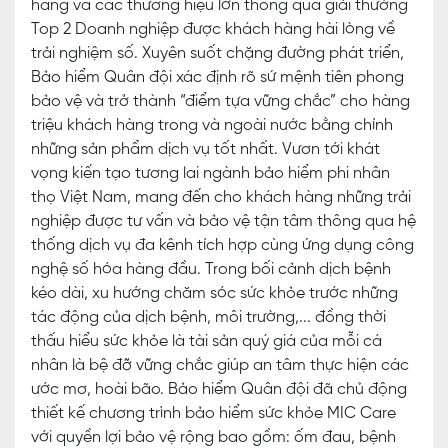
hàng và các thương hiệu lớn thông qua giải thưởng
Top 2 Doanh nghiệp được khách hàng hài lòng về
trải nghiệm số. Xuyên suốt chặng đường phát triển,
Bảo hiểm Quân đội xác định rõ sứ mệnh tiên phong
bảo vệ và trở thành “điểm tựa vững chắc” cho hàng
triệu khách hàng trong và ngoài nước bằng chính
những sản phẩm dịch vụ tốt nhất. Vươn tới khát
vọng kiến tạo tương lai ngành bảo hiểm phi nhân
thọ Việt Nam, mang đến cho khách hàng những trải
nghiệp được tư vấn và bảo vệ tận tâm thông qua hệ
thống dịch vụ đa kênh tích hợp cùng ứng dụng công
nghệ số hóa hàng đầu. Trong bối cảnh dịch bệnh
kéo dài, xu hướng chăm sóc sức khỏe trước những
tác động của dịch bệnh, môi trường,... đồng thời
thấu hiểu sức khỏe là tài sản quý giá của mỗi cá
nhân là bệ đỡ vững chắc giúp an tâm thực hiện các
ước mơ, hoài bão. Bảo hiểm Quân đội đã chủ động
thiết kế chương trình bảo hiểm sức khỏe MIC Care
với quyền lợi bảo vệ rộng bao gồm: ốm đau, bệnh