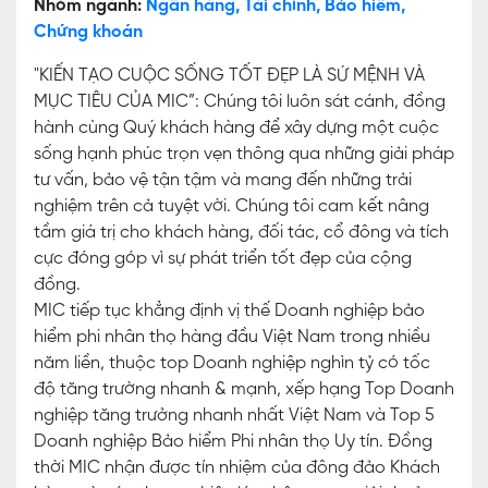
Nhóm ngành:
Ngân hàng, Tài chính, Bảo hiểm,
Chứng khoán
"KIẾN TẠO CUỘC SỐNG TỐT ĐẸP LÀ SỨ MỆNH VÀ
MỤC TIÊU CỦA MIC”: Chúng tôi luôn sát cánh, đồng
hành cùng Quý khách hàng để xây dựng một cuộc
sống hạnh phúc trọn vẹn thông qua những giải pháp
tư vấn, bảo vệ tận tậm và mang đến những trải
nghiệm trên cả tuyệt vời. Chúng tôi cam kết nâng
tầm giá trị cho khách hàng, đối tác, cổ đông và tích
cực đóng góp vì sự phát triển tốt đẹp của cộng
đồng.
MIC tiếp tục khẳng định vị thế Doanh nghiệp bảo
hiểm phi nhân thọ hàng đầu Việt Nam trong nhiều
năm liền, thuộc top Doanh nghiệp nghìn tỷ có tốc
độ tăng trường nhanh & mạnh, xếp hạng Top Doanh
nghiệp tăng trưởng nhanh nhất Việt Nam và Top 5
Doanh nghiệp Bảo hiểm Phi nhân thọ Uy tín. Đồng
thời MIC nhận được tín nhiệm của đông đảo Khách